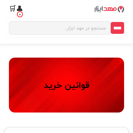
🛒
👤
0
قوانین خرید