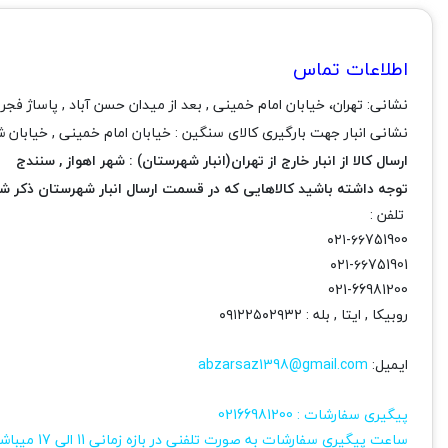
اطلاعات تماس
نشانی:
تهران، خیابان امام خمینی , بعد از میدان حسن آباد , پاساژ فجر , طبقه اول , واحد 140 ( فرو
نشانی انبار جهت بارگیری کالای سنگین :
خیابان امام خمینی
, خیابان شی
ارسال کالا از انبار خارج از تهران(انبار شهرستان) : شهر اهواز , سنندج
توجه داشته باشید کالاهایی که در قسمت ارسال انبار شهرستان ذکر شده
تلفن :
۰۲۱-۶۶751900
۰۲۱-۶۶751901
021-66981200
روبیکا , ایتا , بله : ۰۹۱۲۲۵۰۲۹۳۲
ایمیل:
abzarsaz1398@gmail.com
پیگیری سفارشات : 02166981200
ساعت پیگیری سفارشات به صورت تلفنی در بازه زمانی 11 الی 17 میباشد.