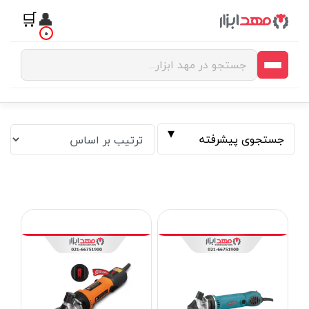
🛒
👤
0
جستجوی پیشرفته
فیلتر بر اساس قیمت