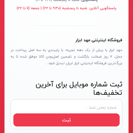
سنباده شارژی
نکستول - NEXTOOL
آبی روشن
پاسخگویی آنلاین:
شنبه تا پنجشنبه (۹:۳۰ تا ۲۲) | جمعه (۱۱ تا ۲۲)
بلوور شارژی
اچ تی سی - HTC
نقره ای-قرمز-مشکی
سنباده شارژی
وینکس - Winex
مشکی-قرمز
کارواش شارژی
ازبست - EZBEST
سرمه ای - مشکی
فروشگاه اینترنتی مهد ابزار
شمشادزن شارژی
لان تاپ - LAUNTOP
زرد - سفید
مهد ابزار با بیش از یک دهه تجربه، با پایبندی به سه اصل پرداخت در
دستگاه چسب
محل، ۷ روز ضمانت بازگشت و تضمین اصل‌بودن کالا موفق شده تا به
بلک مکس - Black Max
سفید - مشکی - قرمز
بزرگ‌ترین فروشگاه اینترنتی ابزار ایران تبدیل شود...
اکسپندر
سیلور - Silver
نارنجی - مشکی
چکش ویبراتور شارژی
ادون - Edon
نقره‌ای - قرمز
ثبت شماره موبایل برای آخرین
میکسر شارژی
کستل - Castel
سفید
تخفیف‌ها
فن
اینتیمکس - INTIMAX
قرمز- مشکی-نقره‌ای
حدیده زن شارژی
کلاسیک - Classic
سفید - نقره‌ای
کیت ابزار شارژی
آلپینوکس - ALPINOX
زرد - نقره‌ای
ثبت
ماساژور شارژی
استابیلا - STABILA
قهوه‌ای - نقره‌ای