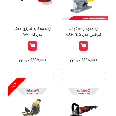
از
تومان
تا
تومان
دسته بندی ها
اره عمودبر 650 وات
اره همه کاره شارژی محک
کنزاکس مدل KJS-4165
مدل AP-20LI
ابزار شارژی
9,998,000 تومان
9,995,000 تومان
ابزار برقی
ابزار جوش و برش
ابزار اندازه گیری دقیق و لیزری
15٪
ابزار باغبانی
برند ها
ابزار نجاری
ابزار بادی