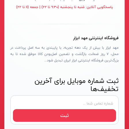
قهوه ای- مشکی
پاسخگویی آنلاین:
شنبه تا پنجشنبه (۹:۳۰ تا ۲۲) | جمعه (۱۱ تا ۲۲)
دستگاه لوله بازکنی
نوراستار- NOURSTAR
متنوع
موتور برق
پی ال- PL
چند رنگ
شلنگ ویبراتور
اوسیس- OASIS
زرد-قرمز
فروشگاه اینترنتی مهد ابزار
ماله موتوری
آسیمتو- ASIMETO
کرم-قرمز
مهد ابزار با بیش از یک دهه تجربه، با پایبندی به سه اصل پرداخت در
حدیده برقی
مکس-MAX
ابی
محل، ۷ روز ضمانت بازگشت و تضمین اصل‌بودن کالا موفق شده تا به
هویه برقی
نیرو الکتریک- NIROOELECTRIC
آبی-نارنجی
بزرگ‌ترین فروشگاه اینترنتی ابزار ایران تبدیل شود...
ست پنچرگیری
کی نت پلاس- K-NET PLUS
شفاف
گریس پمپ
فردان الکتریک- FARDAN ELECTRIC
ثبت شماره موبایل برای آخرین
آبی-قرمز
تخفیف‌ها
گریس پمپ سطلی
ایران زمین- IRAN ZAMIN
خاکستری
گریس پمپ دستی
الیت- ALITE
زرد-قهوه ای
دستگاه صافکاری
ریفنگ- RIFENG
مسی
ثبت
درجه باد
انگاره- ENGAREH
جوش لوله سبز
لگرند- LEGRAND