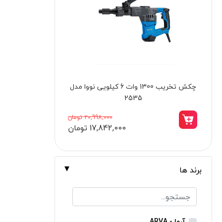
برندها
ابزار خانگی
ابزار تراشکاری
الکترونیک و روشنایی
ابزار ساختمانی
سنباده رول دانه‌ بندی 280 کنزاکس مدل
لوازم جانبی خودرو
7528
علف زن نووا
7,495,000 تومان
6,370,000 تومان
علف زن کنزاکس
بلک اسمیث-black smith
جک بطری بادی بیگ رد
برند ها
جک بالابر چهار ستون بیگ رد
دریل شارژی
پیچ گوشتی شارژی
آروا - ARVA