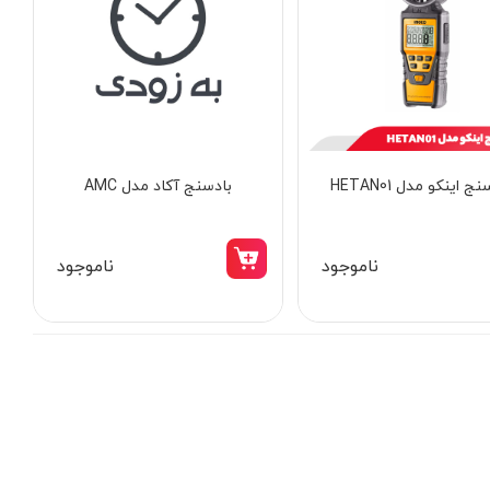
ج اینکو مدل HETAN01
بادسنج آکاد مدل AMC
ناموجود
ناموجود
15٪