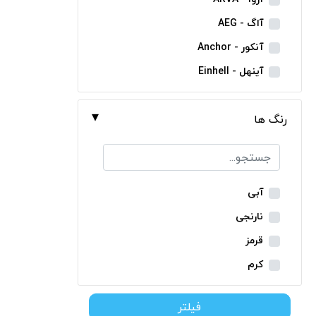
مینی فرز شارژی
آاگ - AEG
بکس شارژی
آنکور - Anchor
دریل نمونه برداری
آینهل - Einhell
بتن کن شارژی
ان ای سی - NEC
جارو شارژی
رنگ ها
ایران ترانس - Iran Trans
فارسی بر شارژی
بوش - Bosch
میخکوب شارژی
توسن - Tosan
فرز شارژی
جنیوس - Genius
آبی
اره شارژی
دیوالت - Dewalt
نارنجی
کمپرسور شارژی
رونیکس - Ronix
قرمز
کاپشن شارژی
ماکیتا - Makita
کرم
دوربین شارژی
متابو - Metabo
سبز
لوله بر شارژی
فیلتر
میلواکی - Milwaukee
زرد