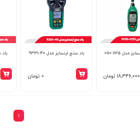
 مدل 1125-0110
باد سنج اینسایز مدل 40-9331
باد سن
18,346,000 تومان
0 تومان
1
15٪