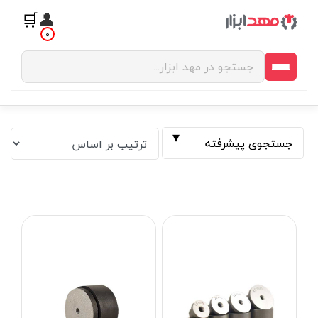
🛒
👤
0
جستجوی پیشرفته
فیلتر بر اساس قیمت