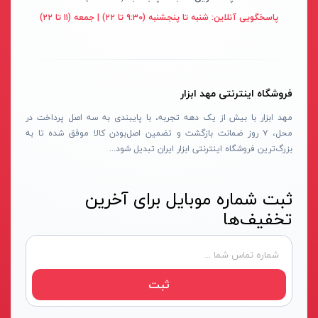
قهوه ای- مشکی
پاسخگویی آنلاین:
شنبه تا پنجشنبه (۹:۳۰ تا ۲۲) | جمعه (۱۱ تا ۲۲)
دستگاه لوله بازکنی
نوراستار- NOURSTAR
متنوع
موتور برق
پی ال- PL
چند رنگ
شلنگ ویبراتور
اوسیس- OASIS
زرد-قرمز
فروشگاه اینترنتی مهد ابزار
ماله موتوری
آسیمتو- ASIMETO
کرم-قرمز
مهد ابزار با بیش از یک دهه تجربه، با پایبندی به سه اصل پرداخت در
حدیده برقی
مکس-MAX
ابی
محل، ۷ روز ضمانت بازگشت و تضمین اصل‌بودن کالا موفق شده تا به
هویه برقی
نیرو الکتریک- NIROOELECTRIC
آبی-نارنجی
بزرگ‌ترین فروشگاه اینترنتی ابزار ایران تبدیل شود...
ست پنچرگیری
کی نت پلاس- K-NET PLUS
شفاف
گریس پمپ
فردان الکتریک- FARDAN ELECTRIC
ثبت شماره موبایل برای آخرین
آبی-قرمز
تخفیف‌ها
گریس پمپ سطلی
ایران زمین- IRAN ZAMIN
خاکستری
گریس پمپ دستی
الیت- ALITE
زرد-قهوه ای
دستگاه صافکاری
ریفنگ- RIFENG
مسی
ثبت
درجه باد
انگاره- ENGAREH
جوش لوله سبز
لگرند- LEGRAND