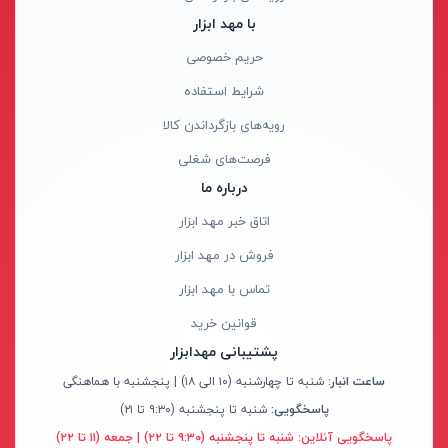
ابزار جانبی
با مهد ابزار
بدون دسته‌بندی
آروا - ARVA
حریم خصوصی
برندها
آاگ - AEG
شرایط استفاده
ابزار خانگی
آنکور - Anchor
رویه‌های بازگرداندن کالا
ابزار تراشکاری
آینهل - Einhell
فرصت‌های شغلی
الکترونیک و روشنایی
ان ای سی - NEC
درباره ما
رنگ ها
ابزار ساختمانی
ایران ترانس - Iran Trans
اتاق خبر مهد ابزار
لوازم جانبی خودرو
بوش - Bosch
فروش در مهد ابزار
علف زن نووا
توسن - Tosan
تماس با مهد ابزار
علف زن کنزاکس
جنیوس - Genius
آبی
قوانین خرید
بلک اسمیث-black smith
دیوالت - Dewalt
نارنجی
پشتیبانی مهدابزار
جک بطری بادی بیگ رد
رونیکس - Ronix
ساعت انبار:
شنبه تا چهارشنبه (۱۰ الی ۱۸) | پنجشنبه با هماهنگی
قرمز
پاسخگویی:
شنبه تا پنجشنبه (۹:۳۰ تا ۲۱)
جک بالابر چهار ستون بیگ رد
ماکیتا - Makita
کرم
پاسخگویی آنلاین:
شنبه تا پنجشنبه (۹:۳۰ تا ۲۲) | جمعه (۱۱ تا ۲۲)
دریل شارژی