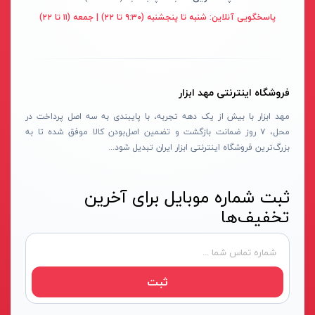
قهوه ای- مشکی
پاسخگویی آنلاین:
شنبه تا پنجشنبه (۹:۳۰ تا ۲۲) | جمعه (۱۱ تا ۲۲)
دستگاه لوله بازکنی
نوراستار- NOURSTAR
متنوع
موتور برق
پی ال- PL
چند رنگ
شلنگ ویبراتور
اوسیس- OASIS
زرد-قرمز
فروشگاه اینترنتی مهد ابزار
ماله موتوری
آسیمتو- ASIMETO
کرم-قرمز
مهد ابزار با بیش از یک دهه تجربه، با پایبندی به سه اصل پرداخت در
حدیده برقی
مکس-MAX
ابی
محل، ۷ روز ضمانت بازگشت و تضمین اصل‌بودن کالا موفق شده تا به
هویه برقی
نیرو الکتریک- NIROOELECTRIC
آبی-نارنجی
بزرگ‌ترین فروشگاه اینترنتی ابزار ایران تبدیل شود...
ست پنچرگیری
کی نت پلاس- K-NET PLUS
شفاف
گریس پمپ
فردان الکتریک- FARDAN ELECTRIC
ثبت شماره موبایل برای آخرین
آبی-قرمز
تخفیف‌ها
گریس پمپ سطلی
ایران زمین- IRAN ZAMIN
خاکستری
گریس پمپ دستی
الیت- ALITE
زرد-قهوه ای
دستگاه صافکاری
ریفنگ- RIFENG
مسی
ثبت
درجه باد
انگاره- ENGAREH
جوش لوله سبز
لگرند- LEGRAND