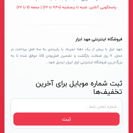
قهوه ای- مشکی
پاسخگویی آنلاین:
شنبه تا پنجشنبه (۹:۳۰ تا ۲۲) | جمعه (۱۱ تا ۲۲)
دستگاه لوله بازکنی
نوراستار- NOURSTAR
متنوع
موتور برق
پی ال- PL
چند رنگ
شلنگ ویبراتور
اوسیس- OASIS
زرد-قرمز
فروشگاه اینترنتی مهد ابزار
ماله موتوری
آسیمتو- ASIMETO
کرم-قرمز
مهد ابزار با بیش از یک دهه تجربه، با پایبندی به سه اصل پرداخت در
حدیده برقی
مکس-MAX
ابی
محل، ۷ روز ضمانت بازگشت و تضمین اصل‌بودن کالا موفق شده تا به
هویه برقی
نیرو الکتریک- NIROOELECTRIC
آبی-نارنجی
بزرگ‌ترین فروشگاه اینترنتی ابزار ایران تبدیل شود...
ست پنچرگیری
کی نت پلاس- K-NET PLUS
شفاف
گریس پمپ
فردان الکتریک- FARDAN ELECTRIC
ثبت شماره موبایل برای آخرین
آبی-قرمز
تخفیف‌ها
گریس پمپ سطلی
ایران زمین- IRAN ZAMIN
خاکستری
گریس پمپ دستی
الیت- ALITE
زرد-قهوه ای
دستگاه صافکاری
ریفنگ- RIFENG
مسی
ثبت
درجه باد
انگاره- ENGAREH
جوش لوله سبز
لگرند- LEGRAND