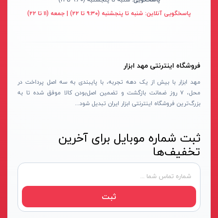
سنباده شارژی
نکستول - NEXTOOL
آبی روشن
پاسخگویی آنلاین:
شنبه تا پنجشنبه (۹:۳۰ تا ۲۲) | جمعه (۱۱ تا ۲۲)
بلوور شارژی
اچ تی سی - HTC
نقره ای-قرمز-مشکی
سنباده شارژی
وینکس - Winex
مشکی-قرمز
کارواش شارژی
ازبست - EZBEST
سرمه ای - مشکی
فروشگاه اینترنتی مهد ابزار
شمشادزن شارژی
لان تاپ - LAUNTOP
زرد - سفید
مهد ابزار با بیش از یک دهه تجربه، با پایبندی به سه اصل پرداخت در
دستگاه چسب
محل، ۷ روز ضمانت بازگشت و تضمین اصل‌بودن کالا موفق شده تا به
بلک مکس - Black Max
سفید - مشکی - قرمز
بزرگ‌ترین فروشگاه اینترنتی ابزار ایران تبدیل شود...
اکسپندر
سیلور - Silver
نارنجی - مشکی
چکش ویبراتور شارژی
ادون - Edon
نقره‌ای - قرمز
ثبت شماره موبایل برای آخرین
میکسر شارژی
کستل - Castel
سفید
تخفیف‌ها
فن
اینتیمکس - INTIMAX
قرمز- مشکی-نقره‌ای
حدیده زن شارژی
کلاسیک - Classic
سفید - نقره‌ای
کیت ابزار شارژی
آلپینوکس - ALPINOX
زرد - نقره‌ای
ثبت
ماساژور شارژی
استابیلا - STABILA
قهوه‌ای - نقره‌ای