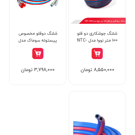
از
تومان
تا
تومان
دسته بندی ها
شلنگ جوشکاری دو قلو
شلنگ دوقلو مخصوص
100 متر نووا مدل NTC-
پیستوله سوماک مدل
SS-1180H
2907
ابزار شارژی
8,550,000 تومان
3,798,000 تومان
ابزار برقی
ابزار جوش و برش
ابزار اندازه گیری دقیق و لیزری
ابزار باغبانی
برند ها
ابزار نجاری
ابزار بادی