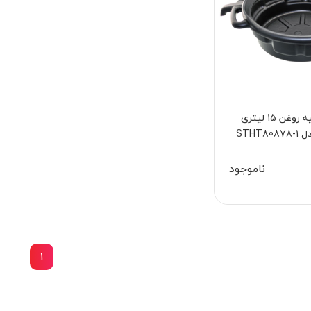
تابه تخلیه روغن 15 لیتری
STHT8
ناموجود
1
15٪