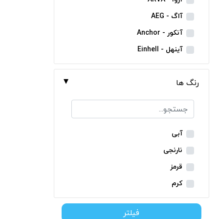
مینی فرز شارژی
آاگ - AEG
بکس شارژی
آنکور - Anchor
دریل نمونه برداری
آینهل - Einhell
بتن کن شارژی
ان ای سی - NEC
جارو شارژی
رنگ ها
ایران ترانس - Iran Trans
فارسی بر شارژی
بوش - Bosch
میخکوب شارژی
توسن - Tosan
فرز شارژی
جنیوس - Genius
آبی
اره شارژی
دیوالت - Dewalt
نارنجی
کمپرسور شارژی
رونیکس - Ronix
قرمز
کاپشن شارژی
ماکیتا - Makita
کرم
دوربین شارژی
متابو - Metabo
سبز
لوله بر شارژی
فیلتر
میلواکی - Milwaukee
زرد