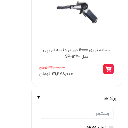
برندها
ابزار خانگی
ابزار تراشکاری
الکترونیک و روشنایی
ابزار ساختمانی
چرخ سنباده رومیزی 125 میلیمتر نووا مدل
لوازم جانبی خودرو
6125
علف زن نووا
6,998,000 تومان
5,989,000 تومان
علف زن کنزاکس
بلک اسمیث-black smith
جک بطری بادی بیگ رد
برند ها
جک بالابر چهار ستون بیگ رد
دریل شارژی
پیچ گوشتی شارژی
آروا - ARVA