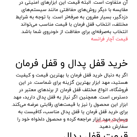
آن متفاوت است. البته قیمت این ابزارهای امنیتی در
پایه سنگ سنباده
پرتو الکتریک - PARTO ELECTRIC
نارنجی-مشکی
مقایسه با دیگر روش‌های حفاظتی مانند سیستم‌های
برش و تراش دهنده
اینسایز - INSIZE
نارنجی-نقره ای
دزدگیر، بسیار مقرون به صرفه‌تر است. با توجه به شرایط
مختلف، انتخاب قفل فرمان با قیمت مناسب می‌تواند
کف ساب و موزائیک ساب
جی تی - GT
زرد-مشکی
انتخاب به‌صرفه‌ای برای حفاظت از خودروی شما باشد.
پشم زن
دنلکس - DANLEX
1176
قیمت آچار فرانسه
موتور ویبراتور
اخوان الکتریک
طلایی
فن برقی
میتوتویو- MITUTOYO
سبز-نقره ای
خرید قفل پدال و قفل فرمان
اینورتر جوشکاری
سوماک- SUMAKE
صورتی
اگر به دنبال خرید قفل فرمان با بهترین قیمت و کیفیت
دستگاه جوش CO2
هانیکو- HANICO
قهوه ای
هستید، مهد ابزار بهترین گزینه برای شماست. در این
جوش تیگ-آرگون
بوکی-BOKY
دودی
فروشگاه، انواع مختلف قفل فرمان از برندهای معتبر در
دسترس است. همچنین اگر نیاز به قفل پدال دارید، مهد
دستگاه برش
المکس- ELMAX
نارنجی - سفید
ابزار این محصول را نیز با قیمت‌های رقابتی عرضه می‌کند.
کابل جوشکاری
پوتیان- PUTIAN
آبی- مشکی- سفید
برای خرید قفل فرمان یا قفل پدال مناسب، کافیست به
ترانس جوش
زد سی سی- ZCC
وبسایت مهد ابزار مراجعه کرده و محصول دلخواه خود را
جنگلی
فروش گیره رومیزی
سفارش دهید.
سرپیک برشکاری
هیرو- HERO
قرمز- طوسی
قیمت قفل پدال