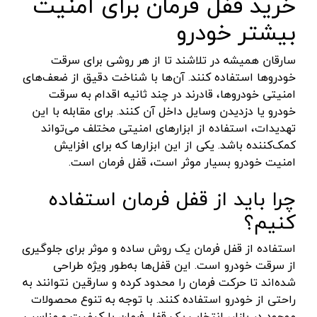
خرید قفل فرمان برای امنیت
سنباده شارژی
نکستول - NEXTOOL
آبی روشن
بیشتر خودرو
بلوور شارژی
اچ تی سی - HTC
نقره ای-قرمز-مشکی
سارقان همیشه در تلاشند تا از هر روشی برای سرقت
سنباده شارژی
وینکس - Winex
مشکی-قرمز
خودروها استفاده کنند. آن‌ها با شناخت دقیق از ضعف‌های
کارواش شارژی
ازبست - EZBEST
سرمه ای - مشکی
امنیتی خودروها، قادرند در چند ثانیه اقدام به سرقت
خودرو یا دزدیدن وسایل داخل آن کنند. برای مقابله با این
شمشادزن شارژی
لان تاپ - LAUNTOP
زرد - سفید
تهدیدات، استفاده از ابزارهای امنیتی مختلف می‌تواند
دستگاه چسب
بلک مکس - Black Max
سفید - مشکی - قرمز
کمک‌کننده باشد. یکی از این ابزارها که برای افزایش
اکسپندر
امنیت خودرو بسیار موثر است، قفل فرمان است.
سیلور - Silver
نارنجی - مشکی
چکش ویبراتور شارژی
ادون - Edon
نقره‌ای - قرمز
چرا باید از قفل فرمان استفاده
میکسر شارژی
کستل - Castel
سفید
کنیم؟
فن
اینتیمکس - INTIMAX
قرمز- مشکی-نقره‌ای
استفاده از قفل فرمان یک روش ساده و موثر برای جلوگیری
حدیده زن شارژی
کلاسیک - Classic
سفید - نقره‌ای
از سرقت خودرو است. این قفل‌ها به‌طور ویژه طراحی
کیت ابزار شارژی
شده‌اند تا حرکت فرمان را محدود کرده و سارقین نتوانند به
آلپینوکس - ALPINOX
زرد - نقره‌ای
راحتی از خودرو استفاده کنند. با توجه به تنوع محصولات
ماساژور شارژی
استابیلا - STABILA
قهوه‌ای - نقره‌ای
موجود در بازار، انتخاب یک قفل فرمان با کیفیت و مناسب