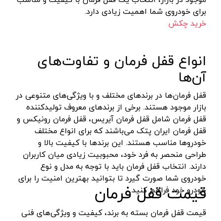
پولیش شارژی
اس بی سی - SBC
آبی -نقره‌ای
برای خودروی شما اهمیت زیادی دارد.
خرید چکش
انواع قیچی شارژی
متفرقه - Other
آبی-نقره‌ای-مشکی
فارسی بر کنزاکس
گریتک - GREATEC
طلایی
انواع قفل فرمان و تفاوت‌های
شیشه شوی شارژی
باس - BOSS
سفید -مشکی
آن‌ها
دریل‌ها
رابین - Rabin
طلایی - نقره‌ای
بتن‌کن و چکش تخریب
زینسر - Zinser
نقره‌ای - نوک مدادی
قفل فرمان‌ها در برندهای مختلف و با ویژگی‌های متنوعی در
بازار موجود هستند. برخی از برندهای معروف تولیدکننده
فرزها
ای جی پی - EGP
سرمه‌ای - طوسی
قفل فرمان شامل قفل فرمان آیریس، قفل فرمان رونیکس و
بکس و پیچ‌گوشتی
ای جی پی - AGP
آبی - سفید
قفل فرمان ایران پتک می‌باشند که برای انواع مختلف
خودروها مناسب هستند. این برندها با کیفیت بالا و
دستگاه‌های سایشی
سپهر جوش
الوان
طراحی منحصر به فرد خود، محبوبیت زیادی میان کاربران
سایر ابزار برقی
سیم پود - Simpood
زرد و مشکی
دارند. انتخاب قفل فرمان باید با توجه به مدل و نوع
کارواش فشار قوی
فروزش - Foroozesh
خودروی شما صورت گیرد تا بتوانید بهترین امنیت را برای
سرمه ای-مشکی
قیمت قفل فرمان
خودرو خود فراهم کنید.
پیچ گوشتی برقی
آنیکو-Anico
ابی
شیار کن
کله اسبی-unicorn
سرمه ای - نقره ای
قیمت قفل فرمان بسته به برند، کیفیت و ویژگی‌های فنی