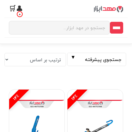
🛒
👤
0
جستجوی پیشرفته
14٪
14٪
فیلتر بر اساس قیمت