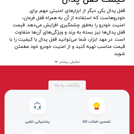
دسته هوا برش
لکا- LEKA
قرمز- مشکی- طوسی
قفل پدال یکی دیگر از ابزارهای امنیتی مهم برای
ماسک جوشکاری
آکاد- ACCUD
بفش
خودروهاست که استفاده از آن به همراه قفل فرمان،
سایر ابزار جوشکاری
اشتیل- STIHL
RGB
امنیت خودرو را به‌طور چشمگیری افزایش می‌دهد. قیمت
قفل پدال‌ها نیز بسته به برند و ویژگی‌های آن‌ها متفاوت
دستگاه های جوش لوله پلی اتیلن
شپخ- SCHEPPACH
طوسی روشن
است. در مهد ابزار، شما می‌توانید قفل پدال با کیفیت را با
کیت جوشکاری
تهران کیت- TEHRANKIT
سفید-آفتابی
قیمت مناسب تهیه کنید و از امنیت خودرو خود مطمئن
مهره کبریتی
راد الکتریک- RAD ELECTRIC
شوید.
قرمز-آبی-سبز
دستگاه جوش الکتروفیوژن
نمایش بیشتر
تکنوتل- TECHNOTEL
مسی
سرپیک جوشکاری
ام تی- MT
هفت رنگ
خشک کن الکترود
الاندا- ELANDA
آفتابی
بازگشت به بالا
ربات جوش و برش
حارس-HARES
سفید یخی
میز برش
بلدن- BELDEN
سفید_آفتابی_انبه‌ای
لوازم ابزار تراشکاری
تیراژه -TIRAJEH
سبز-قرمز-مولتی نچرال-آبی
تضمین اصالت کالا
پشتیبانی تلفنی
جاروبرقی صنعتی
فردان الکتریک- FARDAN ELECTRIC
سفید-نچرال-آفتابی
تفنگ میخ کوب
کداک- KODAK