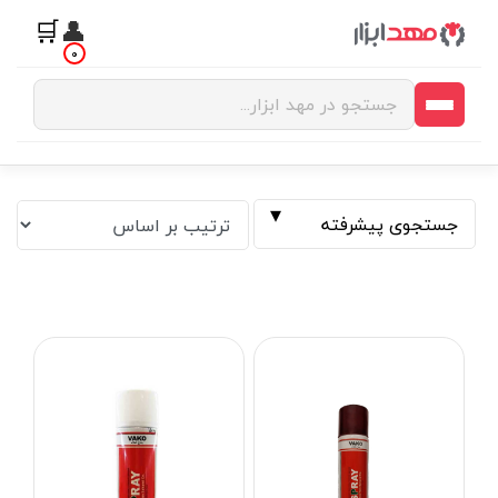
🛒
👤
0
جستجوی پیشرفته
فیلتر بر اساس قیمت