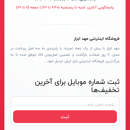
پایه سنگ سنباده
پرتو الکتریک - PARTO ELECTRIC
نارنجی-مشکی
پاسخگویی آنلاین:
شنبه تا پنجشنبه (۹:۳۰ تا ۲۲) | جمعه (۱۱ تا ۲۲)
برش و تراش دهنده
اینسایز - INSIZE
نارنجی-نقره ای
کف ساب و موزائیک ساب
جی تی - GT
زرد-مشکی
پشم زن
دنلکس - DANLEX
1176
فروشگاه اینترنتی مهد ابزار
موتور ویبراتور
اخوان الکتریک
طلایی
مهد ابزار با بیش از یک دهه تجربه، با پایبندی به سه اصل پرداخت در
فن برقی
میتوتویو- MITUTOYO
سبز-نقره ای
محل، ۷ روز ضمانت بازگشت و تضمین اصل‌بودن کالا موفق شده تا به
بزرگ‌ترین فروشگاه اینترنتی ابزار ایران تبدیل شود...
اینورتر جوشکاری
سوماک- SUMAKE
صورتی
دستگاه جوش CO2
هانیکو- HANICO
قهوه ای
ثبت شماره موبایل برای آخرین
جوش تیگ-آرگون
بوکی-BOKY
دودی
تخفیف‌ها
دستگاه برش
المکس- ELMAX
نارنجی - سفید
کابل جوشکاری
پوتیان- PUTIAN
آبی- مشکی- سفید
ترانس جوش
زد سی سی- ZCC
جنگلی
ثبت
سرپیک برشکاری
هیرو- HERO
قرمز- طوسی