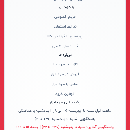
ابزار جانبی
با مهد ابزار
بدون دسته‌بندی
آروا - ARVA
حریم خصوصی
برندها
آاگ - AEG
شرایط استفاده
ابزار خانگی
آنکور - Anchor
رویه‌های بازگرداندن کالا
ابزار تراشکاری
آینهل - Einhell
فرصت‌های شغلی
الکترونیک و روشنایی
ان ای سی - NEC
درباره ما
رنگ ها
ابزار ساختمانی
ایران ترانس - Iran Trans
اتاق خبر مهد ابزار
لوازم جانبی خودرو
بوش - Bosch
فروش در مهد ابزار
علف زن نووا
توسن - Tosan
تماس با مهد ابزار
علف زن کنزاکس
جنیوس - Genius
آبی
قوانین خرید
بلک اسمیث-black smith
دیوالت - Dewalt
نارنجی
پشتیبانی مهدابزار
جک بطری بادی بیگ رد
رونیکس - Ronix
ساعت انبار:
شنبه تا چهارشنبه (۱۰ الی ۱۸) | پنجشنبه با هماهنگی
قرمز
پاسخگویی:
شنبه تا پنجشنبه (۹:۳۰ تا ۲۱)
جک بالابر چهار ستون بیگ رد
ماکیتا - Makita
کرم
پاسخگویی آنلاین:
شنبه تا پنجشنبه (۹:۳۰ تا ۲۲) | جمعه (۱۱ تا ۲۲)
دریل شارژی