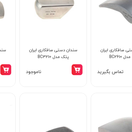
ی صافکاری ایران
سندان دستی صافکاری ایران
سندا
 BC2610
پتک مدل BC3210
تماس بگیرید
ناموجود
14٪