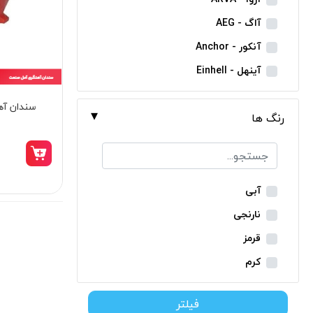
مینی فرز شارژی
آاگ - AEG
بکس شارژی
آنکور - Anchor
دریل نمونه برداری
آینهل - Einhell
بتن کن شارژی
ان ای سی - NEC
سندان آه
جارو شارژی
رنگ ها
ایران ترانس - Iran Trans
فارسی بر شارژی
بوش - Bosch
میخکوب شارژی
توسن - Tosan
فرز شارژی
جنیوس - Genius
آبی
اره شارژی
دیوالت - Dewalt
نارنجی
کمپرسور شارژی
رونیکس - Ronix
قرمز
کاپشن شارژی
ماکیتا - Makita
کرم
دوربین شارژی
متابو - Metabo
سبز
لوله بر شارژی
فیلتر
میلواکی - Milwaukee
زرد