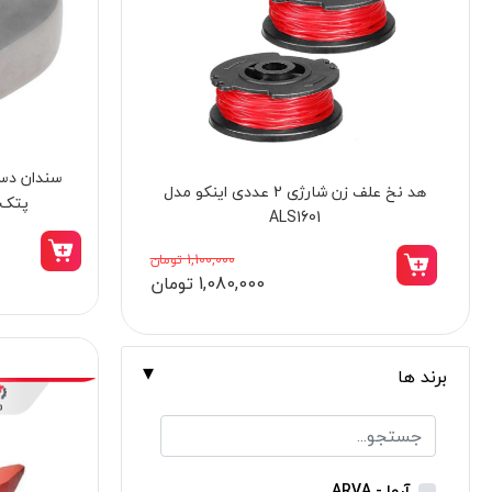
برندها
ابزار خانگی
ابزار تراشکاری
الکترونیک و روشنایی
سندان دست
ابزار ساختمانی
کیف ابزار BOXER کنزاکس مدل KTB-140
پتک مدل
لوازم جانبی خودرو
علف زن نووا
735,000 تومان
657,000 تومان
علف زن کنزاکس
بلک اسمیث-black smith
جک بطری بادی بیگ رد
برند ها
جک بالابر چهار ستون بیگ رد
دریل شارژی
پیچ گوشتی شارژی
آروا - ARVA