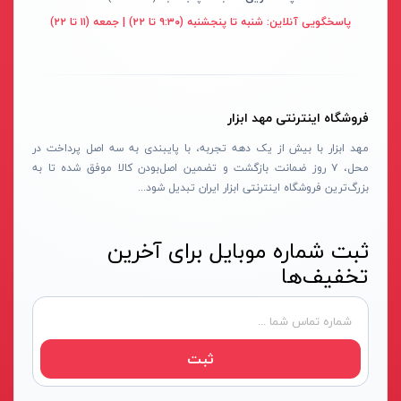
قهوه ای- مشکی
پاسخگویی آنلاین:
شنبه تا پنجشنبه (۹:۳۰ تا ۲۲) | جمعه (۱۱ تا ۲۲)
دستگاه لوله بازکنی
نوراستار- NOURSTAR
متنوع
موتور برق
پی ال- PL
چند رنگ
شلنگ ویبراتور
اوسیس- OASIS
زرد-قرمز
فروشگاه اینترنتی مهد ابزار
ماله موتوری
آسیمتو- ASIMETO
کرم-قرمز
مهد ابزار با بیش از یک دهه تجربه، با پایبندی به سه اصل پرداخت در
حدیده برقی
مکس-MAX
ابی
محل، ۷ روز ضمانت بازگشت و تضمین اصل‌بودن کالا موفق شده تا به
هویه برقی
نیرو الکتریک- NIROOELECTRIC
آبی-نارنجی
بزرگ‌ترین فروشگاه اینترنتی ابزار ایران تبدیل شود...
ست پنچرگیری
کی نت پلاس- K-NET PLUS
شفاف
گریس پمپ
فردان الکتریک- FARDAN ELECTRIC
ثبت شماره موبایل برای آخرین
آبی-قرمز
تخفیف‌ها
گریس پمپ سطلی
ایران زمین- IRAN ZAMIN
خاکستری
گریس پمپ دستی
الیت- ALITE
زرد-قهوه ای
دستگاه صافکاری
ریفنگ- RIFENG
مسی
ثبت
درجه باد
انگاره- ENGAREH
جوش لوله سبز
لگرند- LEGRAND