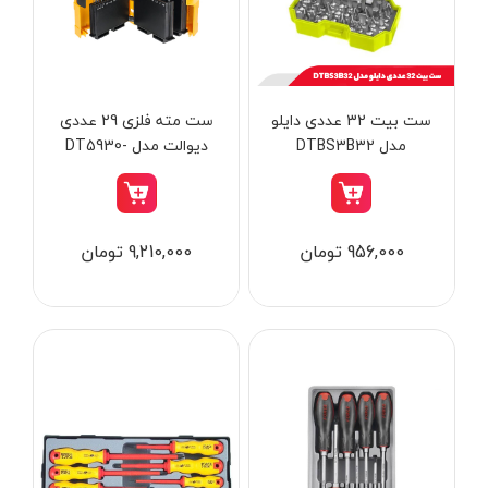
از
تومان
تا
تومان
دسته بندی ها
ست بیت 32 عددی دایلو
ست مته فلزی 29 عددی
مدل DTBS3B32
دیوالت مدل DT5930-
QZ
ابزار شارژی
956,000 تومان
9,210,000 تومان
ابزار برقی
ابزار جوش و برش
ابزار اندازه گیری دقیق و لیزری
ابزار باغبانی
برند ها
ابزار نجاری
ابزار بادی