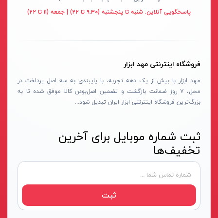
قهوه ای- مشکی
پاسخگویی آنلاین:
شنبه تا پنجشنبه (۹:۳۰ تا ۲۲) | جمعه (۱۱ تا ۲۲)
دستگاه لوله بازکنی
نوراستار- NOURSTAR
متنوع
موتور برق
پی ال- PL
چند رنگ
شلنگ ویبراتور
اوسیس- OASIS
زرد-قرمز
فروشگاه اینترنتی مهد ابزار
ماله موتوری
آسیمتو- ASIMETO
کرم-قرمز
مهد ابزار با بیش از یک دهه تجربه، با پایبندی به سه اصل پرداخت در
حدیده برقی
مکس-MAX
ابی
محل، ۷ روز ضمانت بازگشت و تضمین اصل‌بودن کالا موفق شده تا به
هویه برقی
نیرو الکتریک- NIROOELECTRIC
آبی-نارنجی
بزرگ‌ترین فروشگاه اینترنتی ابزار ایران تبدیل شود...
ست پنچرگیری
کی نت پلاس- K-NET PLUS
شفاف
گریس پمپ
فردان الکتریک- FARDAN ELECTRIC
ثبت شماره موبایل برای آخرین
آبی-قرمز
تخفیف‌ها
گریس پمپ سطلی
ایران زمین- IRAN ZAMIN
خاکستری
گریس پمپ دستی
الیت- ALITE
زرد-قهوه ای
دستگاه صافکاری
ریفنگ- RIFENG
مسی
ثبت
درجه باد
انگاره- ENGAREH
جوش لوله سبز
لگرند- LEGRAND