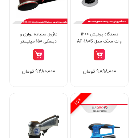
از
تومان
تا
تومان
دسته بندی ها
دستگاه پولیش 1200
ماژول سنباده نواری و
وات محک مدل AP-180S
دیسکی 150 میلیمتر
محک مدل BDS-1580
ابزار شارژی
9,898,000 تومان
9,280,000 تومان
ابزار برقی
ابزار جوش و برش
ابزار اندازه گیری دقیق و لیزری
15٪
ابزار باغبانی
برند ها
ابزار نجاری
ابزار بادی