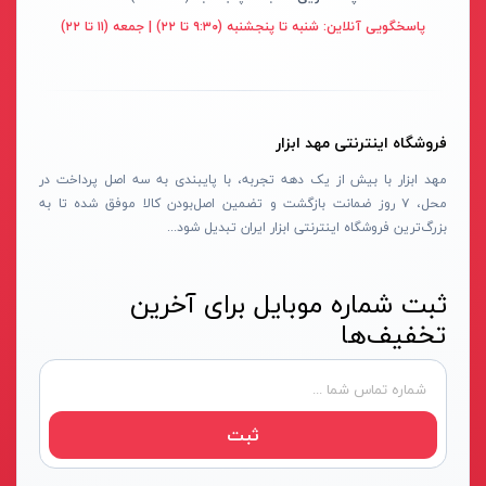
قهوه ای- مشکی
پاسخگویی آنلاین:
شنبه تا پنجشنبه (۹:۳۰ تا ۲۲) | جمعه (۱۱ تا ۲۲)
دستگاه لوله بازکنی
نوراستار- NOURSTAR
متنوع
موتور برق
پی ال- PL
چند رنگ
شلنگ ویبراتور
اوسیس- OASIS
زرد-قرمز
فروشگاه اینترنتی مهد ابزار
ماله موتوری
آسیمتو- ASIMETO
کرم-قرمز
مهد ابزار با بیش از یک دهه تجربه، با پایبندی به سه اصل پرداخت در
حدیده برقی
مکس-MAX
ابی
محل، ۷ روز ضمانت بازگشت و تضمین اصل‌بودن کالا موفق شده تا به
هویه برقی
نیرو الکتریک- NIROOELECTRIC
آبی-نارنجی
بزرگ‌ترین فروشگاه اینترنتی ابزار ایران تبدیل شود...
ست پنچرگیری
کی نت پلاس- K-NET PLUS
شفاف
گریس پمپ
فردان الکتریک- FARDAN ELECTRIC
ثبت شماره موبایل برای آخرین
آبی-قرمز
تخفیف‌ها
گریس پمپ سطلی
ایران زمین- IRAN ZAMIN
خاکستری
گریس پمپ دستی
الیت- ALITE
زرد-قهوه ای
دستگاه صافکاری
ریفنگ- RIFENG
مسی
ثبت
درجه باد
انگاره- ENGAREH
جوش لوله سبز
لگرند- LEGRAND