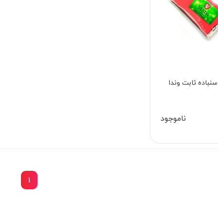
نباده ثابت وندا
ناموجود
1
14٪