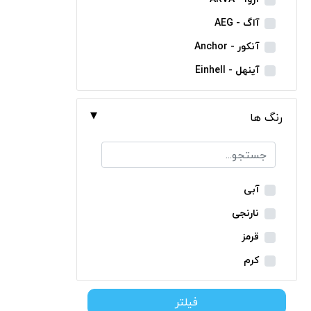
مینی فرز شارژی
آاگ - AEG
بکس شارژی
آنکور - Anchor
دریل نمونه برداری
آینهل - Einhell
بتن کن شارژی
ان ای سی - NEC
جارو شارژی
رنگ ها
ایران ترانس - Iran Trans
فارسی بر شارژی
بوش - Bosch
میخکوب شارژی
توسن - Tosan
فرز شارژی
جنیوس - Genius
آبی
اره شارژی
دیوالت - Dewalt
نارنجی
کمپرسور شارژی
رونیکس - Ronix
قرمز
کاپشن شارژی
ماکیتا - Makita
کرم
دوربین شارژی
متابو - Metabo
سبز
لوله بر شارژی
فیلتر
میلواکی - Milwaukee
زرد