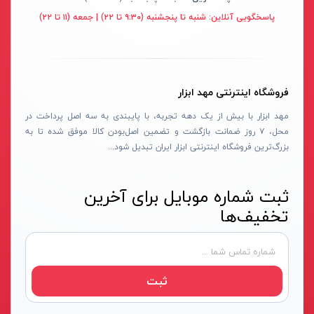
قهوه ای- مشکی
پاسخگویی آنلاین:
شنبه تا پنجشنبه (۹:۳۰ تا ۲۲) | جمعه (۱۱ تا ۲۲)
دستگاه لوله بازکنی
نوراستار- NOURSTAR
متنوع
موتور برق
پی ال- PL
چند رنگ
شلنگ ویبراتور
اوسیس- OASIS
زرد-قرمز
فروشگاه اینترنتی مهد ابزار
ماله موتوری
آسیمتو- ASIMETO
کرم-قرمز
مهد ابزار با بیش از یک دهه تجربه، با پایبندی به سه اصل پرداخت در
حدیده برقی
مکس-MAX
ابی
محل، ۷ روز ضمانت بازگشت و تضمین اصل‌بودن کالا موفق شده تا به
هویه برقی
نیرو الکتریک- NIROOELECTRIC
آبی-نارنجی
بزرگ‌ترین فروشگاه اینترنتی ابزار ایران تبدیل شود...
ست پنچرگیری
کی نت پلاس- K-NET PLUS
شفاف
گریس پمپ
فردان الکتریک- FARDAN ELECTRIC
ثبت شماره موبایل برای آخرین
آبی-قرمز
تخفیف‌ها
گریس پمپ سطلی
ایران زمین- IRAN ZAMIN
خاکستری
گریس پمپ دستی
الیت- ALITE
زرد-قهوه ای
دستگاه صافکاری
ریفنگ- RIFENG
مسی
ثبت
درجه باد
انگاره- ENGAREH
جوش لوله سبز
لگرند- LEGRAND