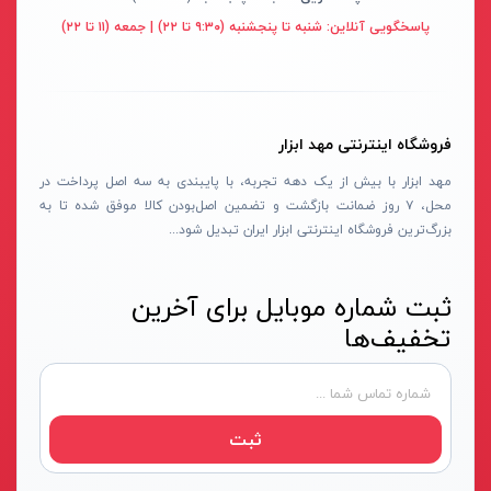
قهوه ای- مشکی
پاسخگویی آنلاین:
شنبه تا پنجشنبه (۹:۳۰ تا ۲۲) | جمعه (۱۱ تا ۲۲)
دستگاه لوله بازکنی
نوراستار- NOURSTAR
متنوع
موتور برق
پی ال- PL
چند رنگ
شلنگ ویبراتور
اوسیس- OASIS
زرد-قرمز
فروشگاه اینترنتی مهد ابزار
ماله موتوری
آسیمتو- ASIMETO
کرم-قرمز
مهد ابزار با بیش از یک دهه تجربه، با پایبندی به سه اصل پرداخت در
حدیده برقی
مکس-MAX
ابی
محل، ۷ روز ضمانت بازگشت و تضمین اصل‌بودن کالا موفق شده تا به
هویه برقی
نیرو الکتریک- NIROOELECTRIC
آبی-نارنجی
بزرگ‌ترین فروشگاه اینترنتی ابزار ایران تبدیل شود...
ست پنچرگیری
کی نت پلاس- K-NET PLUS
شفاف
گریس پمپ
فردان الکتریک- FARDAN ELECTRIC
ثبت شماره موبایل برای آخرین
آبی-قرمز
تخفیف‌ها
گریس پمپ سطلی
ایران زمین- IRAN ZAMIN
خاکستری
گریس پمپ دستی
الیت- ALITE
زرد-قهوه ای
دستگاه صافکاری
ریفنگ- RIFENG
مسی
ثبت
درجه باد
انگاره- ENGAREH
جوش لوله سبز
لگرند- LEGRAND