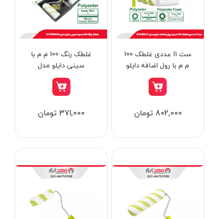
از
تومان
تا
تومان
دسته بندی ها
ست 11 عددی غلطک 100
غلطک رنگ 100 م م با
م م با رول اضافه دایلو
سینی دایلو مدل
مدل DTCB5411
DTCB3H34
ابزار شارژی
802,000 تومان
371,000 تومان
ابزار برقی
ابزار جوش و برش
ابزار اندازه گیری دقیق و لیزری
ابزار باغبانی
برند ها
ابزار نجاری
ابزار بادی