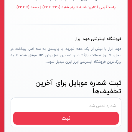
قهوه ای- مشکی
پاسخگویی آنلاین:
شنبه تا پنجشنبه (۹:۳۰ تا ۲۲) | جمعه (۱۱ تا ۲۲)
دستگاه لوله بازکنی
نوراستار- NOURSTAR
متنوع
موتور برق
پی ال- PL
چند رنگ
شلنگ ویبراتور
اوسیس- OASIS
زرد-قرمز
فروشگاه اینترنتی مهد ابزار
ماله موتوری
آسیمتو- ASIMETO
کرم-قرمز
مهد ابزار با بیش از یک دهه تجربه، با پایبندی به سه اصل پرداخت در
حدیده برقی
مکس-MAX
ابی
محل، ۷ روز ضمانت بازگشت و تضمین اصل‌بودن کالا موفق شده تا به
هویه برقی
نیرو الکتریک- NIROOELECTRIC
آبی-نارنجی
بزرگ‌ترین فروشگاه اینترنتی ابزار ایران تبدیل شود...
ست پنچرگیری
کی نت پلاس- K-NET PLUS
شفاف
گریس پمپ
فردان الکتریک- FARDAN ELECTRIC
ثبت شماره موبایل برای آخرین
آبی-قرمز
تخفیف‌ها
گریس پمپ سطلی
ایران زمین- IRAN ZAMIN
خاکستری
گریس پمپ دستی
الیت- ALITE
زرد-قهوه ای
دستگاه صافکاری
ریفنگ- RIFENG
مسی
ثبت
درجه باد
انگاره- ENGAREH
جوش لوله سبز
لگرند- LEGRAND