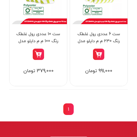
از
تومان
تا
تومان
دسته بندی ها
ست 6 عددی رول غلطک
ست 10 عددی رول غلطک
رنگ 230 م م دایلو مدل
رنگ 100 م م دایلو مدل
DTCB4941
DTCB4996
ابزار شارژی
991,000 تومان
379,000 تومان
ابزار برقی
ابزار جوش و برش
ابزار اندازه گیری دقیق و لیزری
ابزار باغبانی
1
برند ها
ابزار نجاری
ابزار بادی