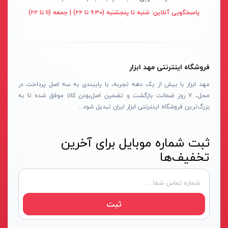
قهوه ای- مشکی
پاسخگویی آنلاین:
شنبه تا پنجشنبه (۹:۳۰ تا ۲۲) | جمعه (۱۱ تا ۲۲)
دستگاه لوله بازکنی
نوراستار- NOURSTAR
متنوع
موتور برق
پی ال- PL
چند رنگ
شلنگ ویبراتور
اوسیس- OASIS
زرد-قرمز
فروشگاه اینترنتی مهد ابزار
ماله موتوری
آسیمتو- ASIMETO
کرم-قرمز
مهد ابزار با بیش از یک دهه تجربه، با پایبندی به سه اصل پرداخت در
حدیده برقی
مکس-MAX
ابی
محل، ۷ روز ضمانت بازگشت و تضمین اصل‌بودن کالا موفق شده تا به
هویه برقی
نیرو الکتریک- NIROOELECTRIC
آبی-نارنجی
بزرگ‌ترین فروشگاه اینترنتی ابزار ایران تبدیل شود...
ست پنچرگیری
کی نت پلاس- K-NET PLUS
شفاف
گریس پمپ
فردان الکتریک- FARDAN ELECTRIC
ثبت شماره موبایل برای آخرین
آبی-قرمز
تخفیف‌ها
گریس پمپ سطلی
ایران زمین- IRAN ZAMIN
خاکستری
گریس پمپ دستی
الیت- ALITE
زرد-قهوه ای
دستگاه صافکاری
ریفنگ- RIFENG
مسی
ثبت
درجه باد
انگاره- ENGAREH
جوش لوله سبز
لگرند- LEGRAND