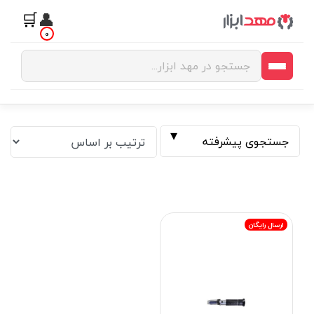
🛒
👤
0
جستجوی پیشرفته
ارسال رایگان
فیلتر بر اساس قیمت