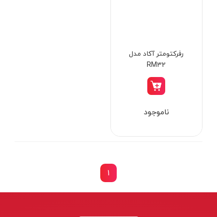
از
تومان
تا
تومان
دسته بندی ها
رفرکتومتر آکاد مدل
RM32
ابزار شارژی
ناموجود
ابزار برقی
ابزار جوش و برش
ابزار اندازه گیری دقیق و لیزری
ابزار باغبانی
1
برند ها
ابزار نجاری
ابزار بادی