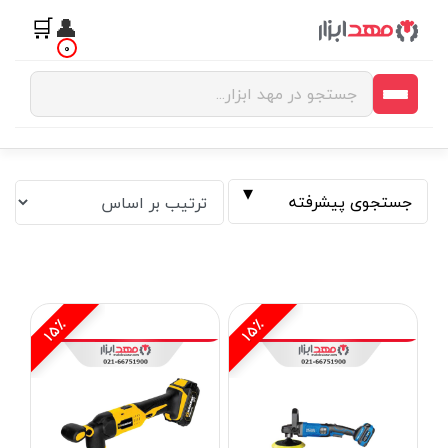
🛒
👤
0
جستجوی پیشرفته
15٪
15٪
فیلتر بر اساس قیمت