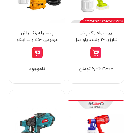
از
تومان
تا
تومان
دسته بندی ها
پیستوله رنگ پاش
پیستوله رنگ‌ پاش
شارژی 20 ولت دایلو مدل
خرطومی 550 وات اینکو
DTSU3066
مدل SPG5008-2
ابزار شارژی
6,343,000 تومان
ناموجود
ابزار برقی
ابزار جوش و برش
ابزار اندازه گیری دقیق و لیزری
ابزار باغبانی
برند ها
ابزار نجاری
ابزار بادی