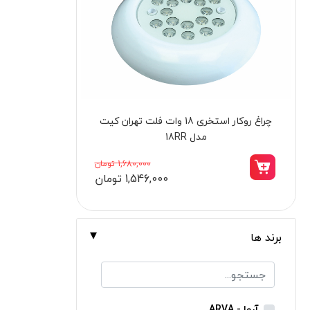
برندها
ابزار خانگی
ابزار تراشکاری
الکترونیک و روشنایی
ابزار ساختمانی
پیچ‌ گوشتی بادی مستقیم اس پی مدل SP-
لوازم جانبی خودرو
1800
علف زن نووا
40,700,000 تومان
37,442,000 تومان
علف زن کنزاکس
بلک اسمیث-black smith
جک بطری بادی بیگ رد
برند ها
جک بالابر چهار ستون بیگ رد
دریل شارژی
پیچ گوشتی شارژی
آروا - ARVA