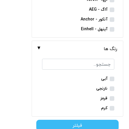
مینی فرز شارژی
آاگ - AEG
بکس شارژی
آنکور - Anchor
دریل نمونه برداری
آینهل - Einhell
بتن کن شارژی
ان ای سی - NEC
جارو شارژی
رنگ ها
ایران ترانس - Iran Trans
فارسی بر شارژی
بوش - Bosch
میخکوب شارژی
توسن - Tosan
فرز شارژی
جنیوس - Genius
آبی
اره شارژی
دیوالت - Dewalt
نارنجی
کمپرسور شارژی
رونیکس - Ronix
قرمز
کاپشن شارژی
ماکیتا - Makita
کرم
دوربین شارژی
متابو - Metabo
سبز
لوله بر شارژی
فیلتر
میلواکی - Milwaukee
زرد