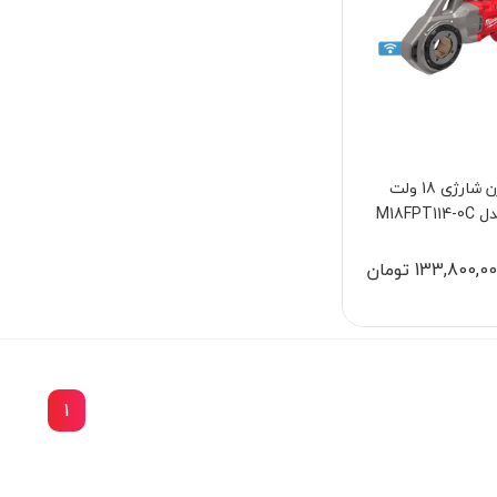
حدیده زن شارژی 18 ولت
M18FPT
133,800,0 تومان
1
15٪