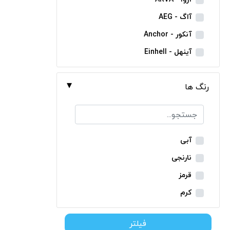
مینی فرز شارژی
آاگ - AEG
بکس شارژی
آنکور - Anchor
دریل نمونه برداری
آینهل - Einhell
بتن کن شارژی
ان ای سی - NEC
جارو شارژی
رنگ ها
ایران ترانس - Iran Trans
فارسی بر شارژی
بوش - Bosch
میخکوب شارژی
توسن - Tosan
فرز شارژی
جنیوس - Genius
آبی
اره شارژی
دیوالت - Dewalt
نارنجی
کمپرسور شارژی
رونیکس - Ronix
قرمز
کاپشن شارژی
ماکیتا - Makita
کرم
دوربین شارژی
متابو - Metabo
سبز
لوله بر شارژی
فیلتر
میلواکی - Milwaukee
زرد