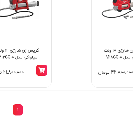
گریس زن شارژی 18 ولت
گریس زن شارژ
 M18GG-0
میلواکی مدل M12GG-0
42,800,00 تومان
21,800,000 تومان
1
15٪