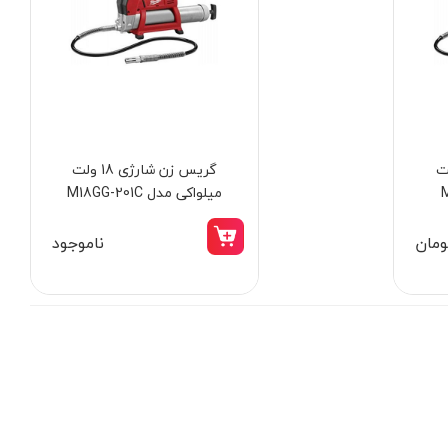
ی 12 ولت
گریس زن شارژی 18 ولت
میلواکی مدل M18GG-201C
ناموجود
15٪