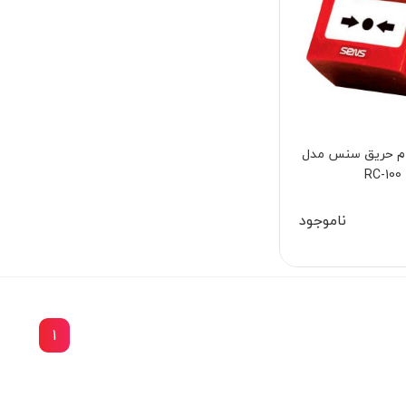
م حریق سنس مدل
RC-100
ناموجود
1
15٪