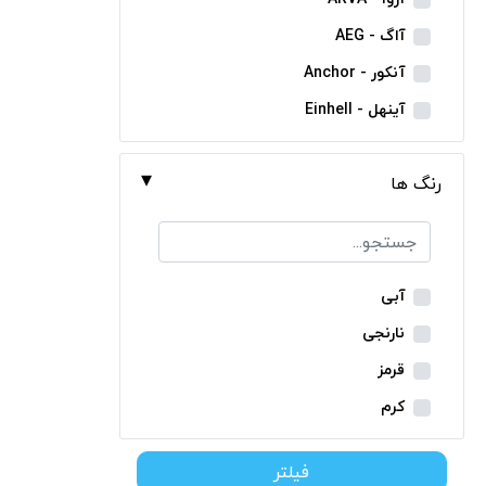
مینی فرز شارژی
آاگ - AEG
بکس شارژی
آنکور - Anchor
دریل نمونه برداری
آینهل - Einhell
بتن کن شارژی
ان ای سی - NEC
جارو شارژی
رنگ ها
ایران ترانس - Iran Trans
فارسی بر شارژی
بوش - Bosch
میخکوب شارژی
توسن - Tosan
فرز شارژی
جنیوس - Genius
آبی
اره شارژی
دیوالت - Dewalt
نارنجی
کمپرسور شارژی
رونیکس - Ronix
قرمز
کاپشن شارژی
ماکیتا - Makita
کرم
دوربین شارژی
متابو - Metabo
سبز
لوله بر شارژی
فیلتر
میلواکی - Milwaukee
زرد