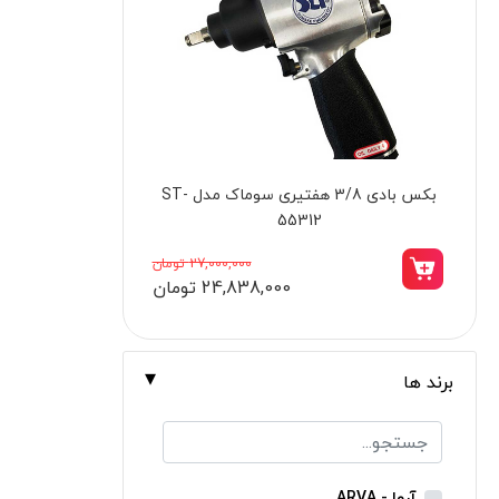
برندها
ابزار خانگی
ابزار تراشکاری
الکترونیک و روشنایی
ابزار ساختمانی
جک روغنی 2 تن کنزاکس مدل KBJ-202
سه 
لوازم جانبی خودرو
علف زن نووا
3,198,000 تومان
2,718,000 تومان
علف زن کنزاکس
بلک اسمیث-black smith
جک بطری بادی بیگ رد
برند ها
جک بالابر چهار ستون بیگ رد
دریل شارژی
پیچ گوشتی شارژی
آروا - ARVA