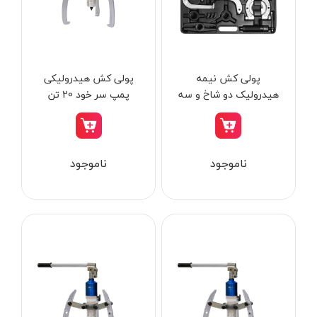
از
تومان
تا
تومان
دسته بندی ها
پولی کش نیمه
پولی کش هیدرولیکی
هیدرولیک دو شاخ و سه
پمپ سر خود 20 تن
شاخ داناپلاس D179223
داناپلاس مدل D175320
ابزار شارژی
ناموجود
ناموجود
ابزار برقی
ابزار جوش و برش
ابزار اندازه گیری دقیق و لیزری
ابزار باغبانی
برند ها
ابزار نجاری
ابزار بادی