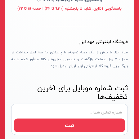
سنباده شارژی
نکستول - NEXTOOL
آبی روشن
پاسخگویی آنلاین:
شنبه تا پنجشنبه (۹:۳۰ تا ۲۲) | جمعه (۱۱ تا ۲۲)
بلوور شارژی
اچ تی سی - HTC
نقره ای-قرمز-مشکی
سنباده شارژی
وینکس - Winex
مشکی-قرمز
کارواش شارژی
ازبست - EZBEST
سرمه ای - مشکی
فروشگاه اینترنتی مهد ابزار
شمشادزن شارژی
لان تاپ - LAUNTOP
زرد - سفید
مهد ابزار با بیش از یک دهه تجربه، با پایبندی به سه اصل پرداخت در
دستگاه چسب
محل، ۷ روز ضمانت بازگشت و تضمین اصل‌بودن کالا موفق شده تا به
بلک مکس - Black Max
سفید - مشکی - قرمز
بزرگ‌ترین فروشگاه اینترنتی ابزار ایران تبدیل شود...
اکسپندر
سیلور - Silver
نارنجی - مشکی
چکش ویبراتور شارژی
ادون - Edon
نقره‌ای - قرمز
ثبت شماره موبایل برای آخرین
میکسر شارژی
کستل - Castel
سفید
تخفیف‌ها
فن
اینتیمکس - INTIMAX
قرمز- مشکی-نقره‌ای
حدیده زن شارژی
کلاسیک - Classic
سفید - نقره‌ای
کیت ابزار شارژی
آلپینوکس - ALPINOX
زرد - نقره‌ای
ثبت
ماساژور شارژی
استابیلا - STABILA
قهوه‌ای - نقره‌ای