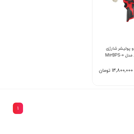
و پولیشر شارژی
چرخ سنباده رومیزی 150 میلیمتر نووا مدل
M12BPS-0
3902
اس پی مدل SP-7825
14,800,000 تومان
11,498,000 تومان
9,770,000 تومان
1