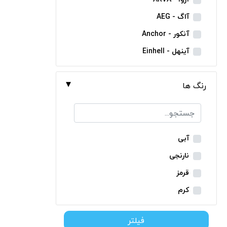
مینی فرز شارژی
آاگ - AEG
بکس شارژی
آنکور - Anchor
دریل نمونه برداری
آینهل - Einhell
بتن کن شارژی
ان ای سی - NEC
جارو شارژی
رنگ ها
ایران ترانس - Iran Trans
فارسی بر شارژی
بوش - Bosch
میخکوب شارژی
توسن - Tosan
فرز شارژی
جنیوس - Genius
آبی
اره شارژی
دیوالت - Dewalt
نارنجی
کمپرسور شارژی
رونیکس - Ronix
قرمز
کاپشن شارژی
ماکیتا - Makita
کرم
دوربین شارژی
متابو - Metabo
سبز
لوله بر شارژی
فیلتر
میلواکی - Milwaukee
زرد