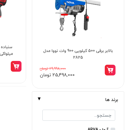
برندها
ابزار خانگی
ابزار تراشکاری
الکترونیک و روشنایی
سنباده 
ابزار ساختمانی
کالیبر اتو لوله سبز سایز 40 شمس مدل 1023
میلواکی مدل 
لوازم جانبی خودرو
علف زن نووا
220,000 تومان
190,000 تومان
علف زن کنزاکس
بلک اسمیث-black smith
جک بطری بادی بیگ رد
برند ها
جک بالابر چهار ستون بیگ رد
دریل شارژی
پیچ گوشتی شارژی
آروا - ARVA