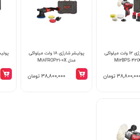
پولیشر شارژی 12 ولت میلواکی
پولیشر شارژی 18 ولت میلواکی
مدل M18FROP21-0X
38,800,00 تومان
38,800,000 تومان
15٪