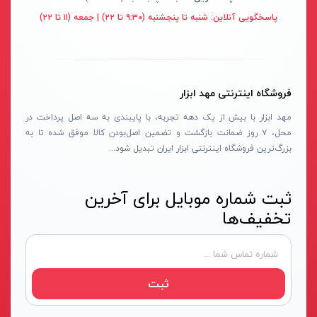
قهوه ای- مشکی
پاسخگویی آنلاین:
شنبه تا پنجشنبه (۹:۳۰ تا ۲۲) | جمعه (۱۱ تا ۲۲)
دستگاه لوله بازکنی
نوراستار- NOURSTAR
متنوع
موتور برق
پی ال- PL
چند رنگ
شلنگ ویبراتور
اوسیس- OASIS
زرد-قرمز
فروشگاه اینترنتی مهد ابزار
ماله موتوری
آسیمتو- ASIMETO
کرم-قرمز
مهد ابزار با بیش از یک دهه تجربه، با پایبندی به سه اصل پرداخت در
حدیده برقی
مکس-MAX
ابی
محل، ۷ روز ضمانت بازگشت و تضمین اصل‌بودن کالا موفق شده تا به
هویه برقی
نیرو الکتریک- NIROOELECTRIC
آبی-نارنجی
بزرگ‌ترین فروشگاه اینترنتی ابزار ایران تبدیل شود...
ست پنچرگیری
کی نت پلاس- K-NET PLUS
شفاف
گریس پمپ
فردان الکتریک- FARDAN ELECTRIC
ثبت شماره موبایل برای آخرین
آبی-قرمز
تخفیف‌ها
گریس پمپ سطلی
ایران زمین- IRAN ZAMIN
خاکستری
گریس پمپ دستی
الیت- ALITE
زرد-قهوه ای
دستگاه صافکاری
ریفنگ- RIFENG
مسی
ثبت
درجه باد
انگاره- ENGAREH
جوش لوله سبز
لگرند- LEGRAND