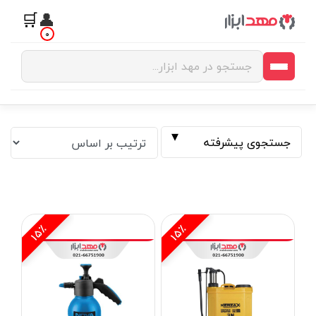
🛒
👤
0
جستجوی پیشرفته
15٪
15٪
فیلتر بر اساس قیمت