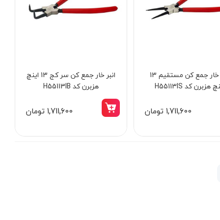
انبر خار جمع کن مستقیم 13
انبر خار جمع کن سر کج 13 اینچ
چ هزبرن کد H55113IS
هزبرن کد H55113IB
1,711,600 تومان
1,711,600 تومان