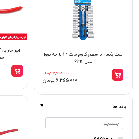
برندها
ابزار خانگی
ابزار تراشکاری
الکترونیک و روشنایی
ابزار ساختمانی
انبر پرچ دو دسته صنعتی نووا مدل 2013
مدل 0
لوازم جانبی خودرو
علف زن نووا
2,995,000 تومان
2,577,000 تومان
علف زن کنزاکس
بلک اسمیث-black smith
جک بطری بادی بیگ رد
برند ها
جک بالابر چهار ستون بیگ رد
دریل شارژی
پیچ گوشتی شارژی
آروا - ARVA