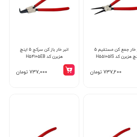
انبر خار جمع کن مستقیم 5
انبر خار باز کن سرکج 5 اینچ
ست بکس با سطح کروم
چ هزبرن کد H55105IS
هزبرن کد H54105EB
مدل 6692
737,200 تومان
737,000 تومان
3,398,000 تومان
7,595,000 تومان
2,988,000 تومان
6,455,000 تومان