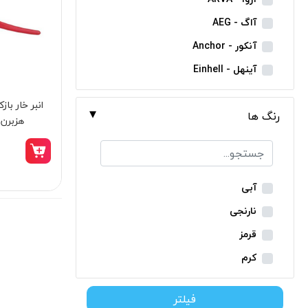
مینی فرز شارژی
آاگ - AEG
بکس شارژی
آنکور - Anchor
دریل نمونه برداری
آینهل - Einhell
بتن کن شارژی
ان ای سی - NEC
جارو شارژی
رنگ ها
ایران ترانس - Iran Trans
هزبرن کد 314
فارسی بر شارژی
بوش - Bosch
میخکوب شارژی
توسن - Tosan
فرز شارژی
جنیوس - Genius
آبی
اره شارژی
دیوالت - Dewalt
نارنجی
کمپرسور شارژی
رونیکس - Ronix
قرمز
کاپشن شارژی
ماکیتا - Makita
کرم
دوربین شارژی
متابو - Metabo
سبز
لوله بر شارژی
فیلتر
میلواکی - Milwaukee
زرد