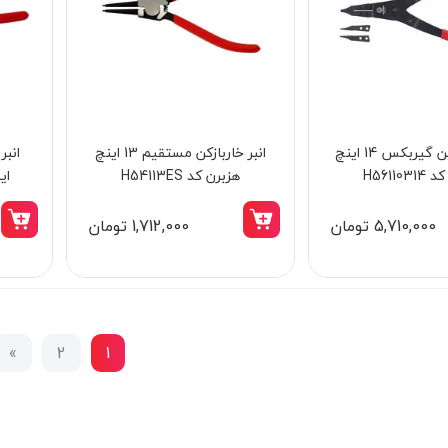
انبر خار بازکن گیربکس 14 اینچ
انبر خاربازکن مستقیم 13 اینچ
H56110
هزبرن کد H54113ES
این
5,710,000 تومان
1,712,000 تومان
»
2
1