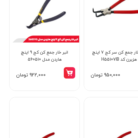
انبر خار جمع کن سر کج 7 اینچ
انبر خار جمع کن کج 9 اینچ
هزبرن کد H55107IB
هاردن مدل 560510
950,000 تومان
922,000 تومان
12٪