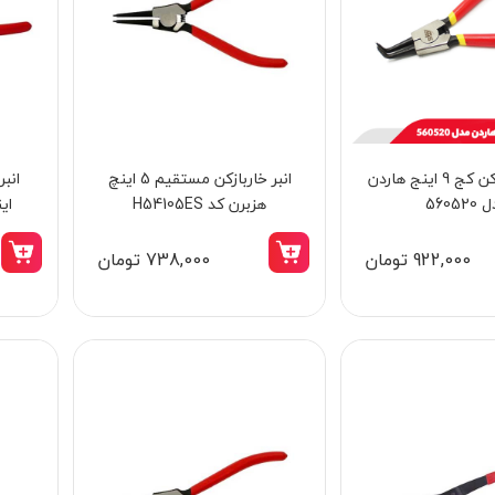
انبر خار باز کن کج 9 اینج هاردن
انبر خاربازکن مستقیم 5 اینچ
بتن کن چهار شیار چهار کاره 24 میلی متر 700
رطوبت گیر تک 1/4 اینچ کنزاکس مدل 5221
56052
هزبرن کد H54105ES
این
وات کنزاکس مدل 2902
922,000 تومان
738,000 تومان
9,698,000 تومان
8,240,000 تومان