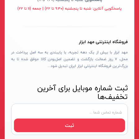
سنباده شارژی
نکستول - NEXTOOL
آبی روشن
پاسخگویی آنلاین:
شنبه تا پنجشنبه (۹:۳۰ تا ۲۲) | جمعه (۱۱ تا ۲۲)
بلوور شارژی
اچ تی سی - HTC
نقره ای-قرمز-مشکی
سنباده شارژی
وینکس - Winex
مشکی-قرمز
کارواش شارژی
ازبست - EZBEST
سرمه ای - مشکی
فروشگاه اینترنتی مهد ابزار
شمشادزن شارژی
لان تاپ - LAUNTOP
زرد - سفید
مهد ابزار با بیش از یک دهه تجربه، با پایبندی به سه اصل پرداخت در
دستگاه چسب
محل، ۷ روز ضمانت بازگشت و تضمین اصل‌بودن کالا موفق شده تا به
بلک مکس - Black Max
سفید - مشکی - قرمز
بزرگ‌ترین فروشگاه اینترنتی ابزار ایران تبدیل شود...
اکسپندر
سیلور - Silver
نارنجی - مشکی
چکش ویبراتور شارژی
ادون - Edon
نقره‌ای - قرمز
ثبت شماره موبایل برای آخرین
میکسر شارژی
کستل - Castel
سفید
تخفیف‌ها
فن
اینتیمکس - INTIMAX
قرمز- مشکی-نقره‌ای
حدیده زن شارژی
کلاسیک - Classic
سفید - نقره‌ای
کیت ابزار شارژی
آلپینوکس - ALPINOX
زرد - نقره‌ای
ثبت
ماساژور شارژی
استابیلا - STABILA
قهوه‌ای - نقره‌ای