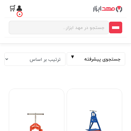
🛒
👤
0
جستجوی پیشرفته
فیلتر بر اساس قیمت