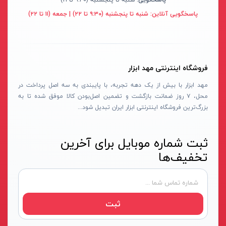
سنباده شارژی
نکستول - NEXTOOL
آبی روشن
پاسخگویی آنلاین:
شنبه تا پنجشنبه (۹:۳۰ تا ۲۲) | جمعه (۱۱ تا ۲۲)
بلوور شارژی
اچ تی سی - HTC
نقره ای-قرمز-مشکی
سنباده شارژی
وینکس - Winex
مشکی-قرمز
کارواش شارژی
ازبست - EZBEST
سرمه ای - مشکی
فروشگاه اینترنتی مهد ابزار
شمشادزن شارژی
لان تاپ - LAUNTOP
زرد - سفید
مهد ابزار با بیش از یک دهه تجربه، با پایبندی به سه اصل پرداخت در
دستگاه چسب
محل، ۷ روز ضمانت بازگشت و تضمین اصل‌بودن کالا موفق شده تا به
بلک مکس - Black Max
سفید - مشکی - قرمز
بزرگ‌ترین فروشگاه اینترنتی ابزار ایران تبدیل شود...
اکسپندر
سیلور - Silver
نارنجی - مشکی
چکش ویبراتور شارژی
ادون - Edon
نقره‌ای - قرمز
ثبت شماره موبایل برای آخرین
میکسر شارژی
کستل - Castel
سفید
تخفیف‌ها
فن
اینتیمکس - INTIMAX
قرمز- مشکی-نقره‌ای
حدیده زن شارژی
کلاسیک - Classic
سفید - نقره‌ای
کیت ابزار شارژی
آلپینوکس - ALPINOX
زرد - نقره‌ای
ثبت
ماساژور شارژی
استابیلا - STABILA
قهوه‌ای - نقره‌ای