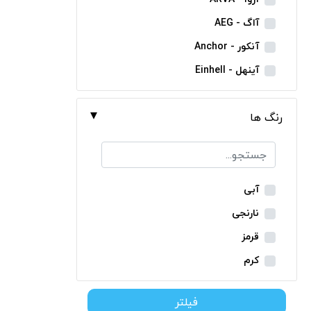
مینی فرز شارژی
آاگ - AEG
بکس شارژی
آنکور - Anchor
دریل نمونه برداری
آینهل - Einhell
بتن کن شارژی
ان ای سی - NEC
جارو شارژی
رنگ ها
ایران ترانس - Iran Trans
فارسی بر شارژی
بوش - Bosch
میخکوب شارژی
توسن - Tosan
فرز شارژی
جنیوس - Genius
آبی
اره شارژی
دیوالت - Dewalt
نارنجی
کمپرسور شارژی
رونیکس - Ronix
قرمز
کاپشن شارژی
ماکیتا - Makita
کرم
دوربین شارژی
متابو - Metabo
سبز
لوله بر شارژی
فیلتر
میلواکی - Milwaukee
زرد