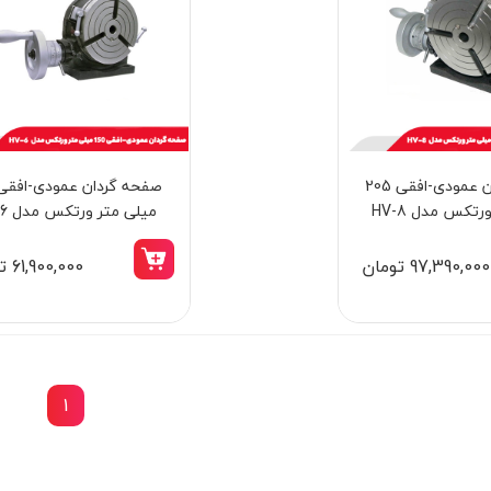
صفحه گردان عمودی-افقی 205
رتکس مدل HV-8
میلی متر ورتکس مدل HV-6
97,390,000 تومان
61,900,000 تومان
1
15٪