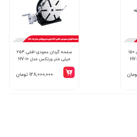
صفحه گردان عمودی-افقی 150
صفحه گردان عمودی-افقی 254
میلی متر ورتکس مدل HV-10
128,000,000 تومان
14٪