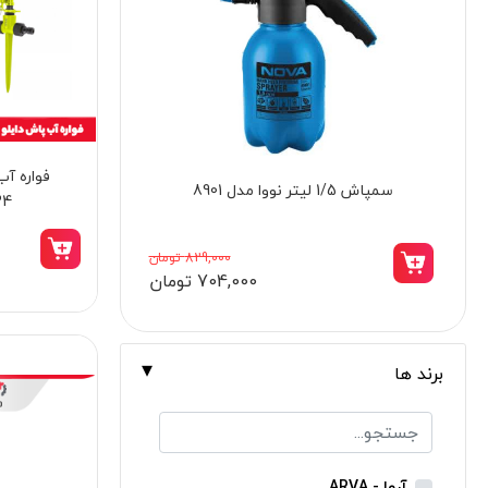
برندها
ابزار خانگی
ابزار تراشکاری
الکترونیک و روشنایی
فواره آب
ابزار ساختمانی
تراز لیزری دو خط شارژی سری Compact نووا
34
مدل NTL-2630
لوازم جانبی خودرو
علف زن نووا
8,398,000 تومان
7,133,000 تومان
علف زن کنزاکس
بلک اسمیث-black smith
جک بطری بادی بیگ رد
برند ها
جک بالابر چهار ستون بیگ رد
دریل شارژی
پیچ گوشتی شارژی
آروا - ARVA