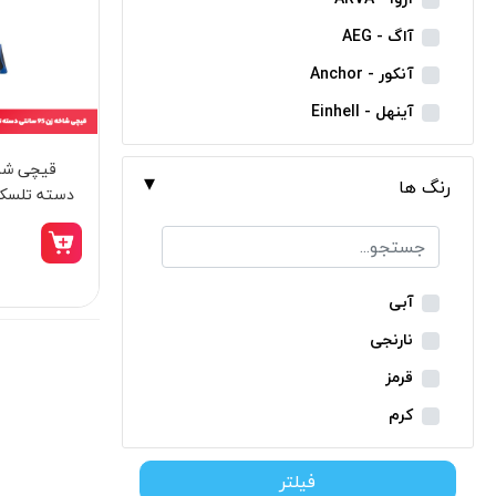
مینی فرز شارژی
آاگ - AEG
بکس شارژی
آنکور - Anchor
دریل نمونه برداری
آینهل - Einhell
بتن کن شارژی
ان ای سی - NEC
جارو شارژی
رنگ ها
ایران ترانس - Iran Trans
فارسی بر شارژی
بوش - Bosch
میخکوب شارژی
توسن - Tosan
فرز شارژی
جنیوس - Genius
آبی
اره شارژی
دیوالت - Dewalt
نارنجی
کمپرسور شارژی
رونیکس - Ronix
قرمز
کاپشن شارژی
ماکیتا - Makita
کرم
دوربین شارژی
متابو - Metabo
سبز
لوله بر شارژی
فیلتر
میلواکی - Milwaukee
زرد