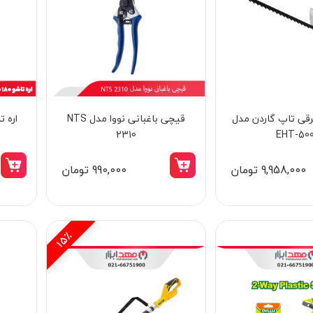
رقی تاپ گاردن مدل
قیچی باغبانی نووا مدل NTS
2310
EHT-50
9,958,000 تومان
990,000 تومان
15٪
15٪