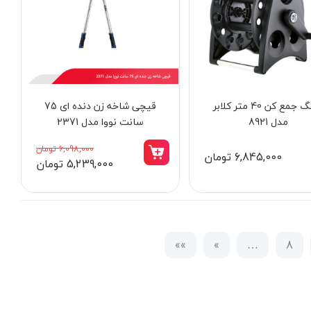
شلنگ جمع‌ کن 40 متر کلابر
قیچی شاخه‌ زن دنده‌ ای 75
مدل 8921
سانت نووا مدل 2371
6,098,000 تومان
6,845,000 تومان
5,239,000 تومان
»»
»
…
8