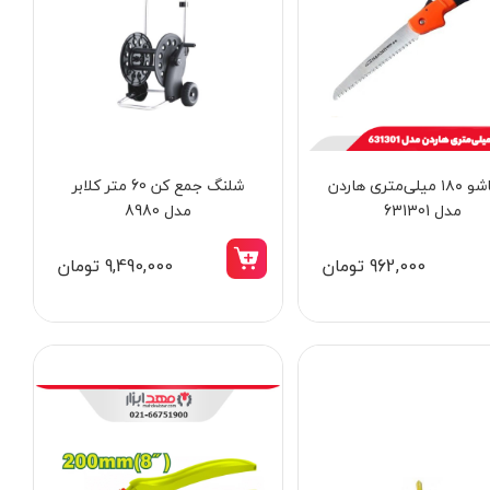
اره تاشو ۱۸۰ میلی‌متری هاردن
شلنگ جمع‌ کن 60 متر کلابر
مدل 631301
مدل 8980
962,000 تومان
9,490,000 تومان