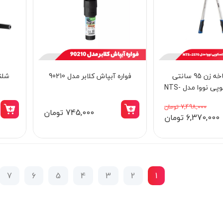
قیچی شاخه زن 95 سانتی
فواره آبپاش کلابر مدل 90210
دسته تلسکوپی نووا مدل NTS-
2370
7,498,000 تومان
745,000 تومان
6,370,000 تومان
7
6
5
4
3
2
1