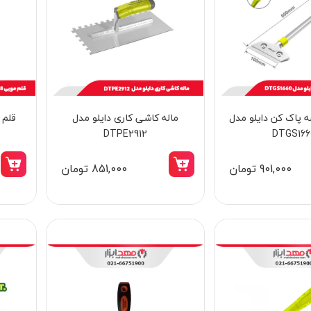
 پاک کن دایلو مدل
ماله کاشی کاری دایلو مدل
DTPE2912
DTGS166
901,000 تومان
851,000 تومان
15٪