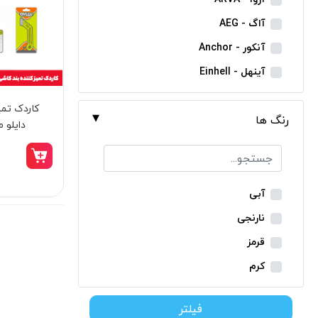
مینی فرز شارژی
آاگ - AEG
بکس شارژی
آنکور - Anchor
دریل نمونه برداری
آینهل - Einhell
بتن کن شارژی
ان ای سی - NEC
کاردک تمی
جارو شارژی
رنگ ها
ایران ترانس - Iran Trans
دایلو مدل 1
فارسی بر شارژی
بوش - Bosch
میخکوب شارژی
توسن - Tosan
فرز شارژی
جنیوس - Genius
آبی
اره شارژی
دیوالت - Dewalt
نارنجی
کمپرسور شارژی
رونیکس - Ronix
قرمز
کاپشن شارژی
ماکیتا - Makita
کرم
دوربین شارژی
متابو - Metabo
سبز
لوله بر شارژی
فیلتر
میلواکی - Milwaukee
زرد