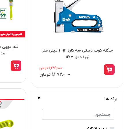
برندها
ابزار خانگی
ابزار تراشکاری
الکترونیک و روشنایی
ابزار ساختمانی
پیچ‌ گوشتی چکشی شارژی 330 نیوتن متر
مدل 1901
لوازم جانبی خودرو
تک باتری کنزاکس مدل 8805
علف زن نووا
19,980,000 تومان
16,980,000 تومان
علف زن کنزاکس
بلک اسمیث-black smith
جک بطری بادی بیگ رد
برند ها
جک بالابر چهار ستون بیگ رد
دریل شارژی
پیچ گوشتی شارژی
آروا - ARVA