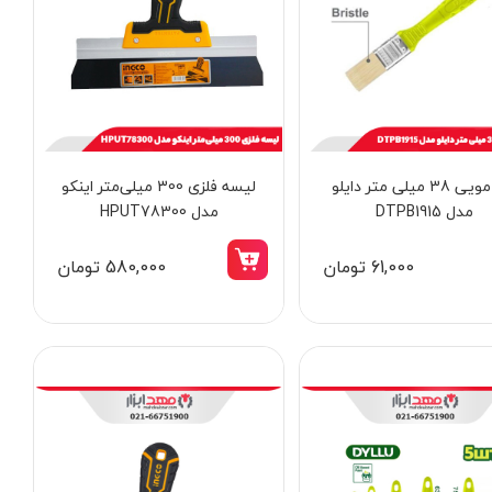
قلم مویی 38 میلی متر دایلو
لیسه فلزی 300 میلی‌متر اینکو
مدل DTPB1915
مدل HPUT78300
61,000 تومان
580,000 تومان
8٪