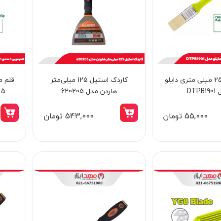
قلم مویی 25 میلی متری دایلو
کاردک استیل 125 میلی‌متر
دریل بتن‌ کن سه حالته 32 میلی‌ متر 1500
DTPB
هاردن مدل 620205
وات نووا مدل 2432
D310
55,000 تومان
543,000 تومان
18,998,000 تومان
16,098,000 تومان