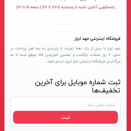
قهوه ای- مشکی
پاسخگویی آنلاین:
شنبه تا پنجشنبه (۹:۳۰ تا ۲۲) | جمعه (۱۱ تا ۲۲)
دستگاه لوله بازکنی
نوراستار- NOURSTAR
متنوع
موتور برق
پی ال- PL
چند رنگ
شلنگ ویبراتور
اوسیس- OASIS
زرد-قرمز
فروشگاه اینترنتی مهد ابزار
ماله موتوری
آسیمتو- ASIMETO
کرم-قرمز
مهد ابزار با بیش از یک دهه تجربه، با پایبندی به سه اصل پرداخت در
حدیده برقی
مکس-MAX
ابی
محل، ۷ روز ضمانت بازگشت و تضمین اصل‌بودن کالا موفق شده تا به
هویه برقی
نیرو الکتریک- NIROOELECTRIC
آبی-نارنجی
بزرگ‌ترین فروشگاه اینترنتی ابزار ایران تبدیل شود...
ست پنچرگیری
کی نت پلاس- K-NET PLUS
شفاف
گریس پمپ
فردان الکتریک- FARDAN ELECTRIC
ثبت شماره موبایل برای آخرین
آبی-قرمز
تخفیف‌ها
گریس پمپ سطلی
ایران زمین- IRAN ZAMIN
خاکستری
گریس پمپ دستی
الیت- ALITE
زرد-قهوه ای
دستگاه صافکاری
ریفنگ- RIFENG
مسی
ثبت
درجه باد
انگاره- ENGAREH
جوش لوله سبز
لگرند- LEGRAND