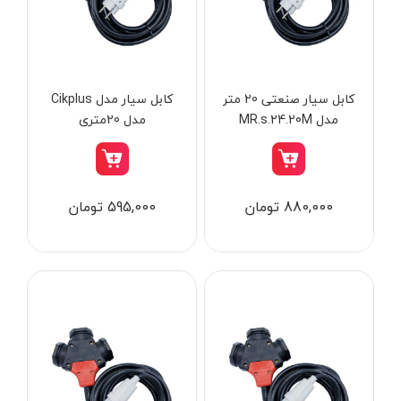
از
تومان
تا
تومان
دسته بندی ها
کابل سیار صنعتی 20 متر
کابل سیار مدل Cikplus
مدل MR.s.24.20M
مدل 20متری
ابزار شارژی
880,000 تومان
595,000 تومان
ابزار برقی
ابزار جوش و برش
ابزار اندازه گیری دقیق و لیزری
ابزار باغبانی
برند ها
ابزار نجاری
ابزار بادی