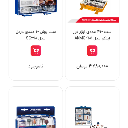
از
تومان
تا
تومان
دسته بندی ها
ست 410 عددی ابزار فرز
ست برش 10 عددی درمل
اینکو مدل AKMG4101
مدل SC690
ابزار شارژی
4,280,000 تومان
ناموجود
ابزار برقی
ابزار جوش و برش
ابزار اندازه گیری دقیق و لیزری
ابزار باغبانی
برند ها
ابزار نجاری
ابزار بادی