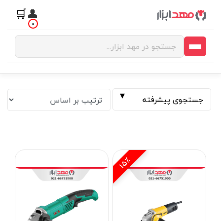
🛒
👤
0
جستجوی پیشرفته
15٪
فیلتر بر اساس قیمت