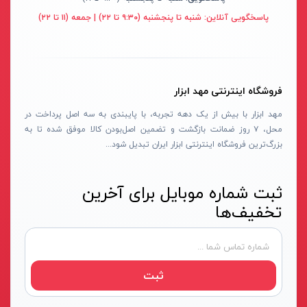
پایه سنگ سنباده
پرتو الکتریک - PARTO ELECTRIC
نارنجی-مشکی
پاسخگویی آنلاین:
شنبه تا پنجشنبه (۹:۳۰ تا ۲۲) | جمعه (۱۱ تا ۲۲)
برش و تراش دهنده
اینسایز - INSIZE
نارنجی-نقره ای
کف ساب و موزائیک ساب
جی تی - GT
زرد-مشکی
پشم زن
دنلکس - DANLEX
1176
فروشگاه اینترنتی مهد ابزار
موتور ویبراتور
اخوان الکتریک
طلایی
مهد ابزار با بیش از یک دهه تجربه، با پایبندی به سه اصل پرداخت در
فن برقی
میتوتویو- MITUTOYO
سبز-نقره ای
محل، ۷ روز ضمانت بازگشت و تضمین اصل‌بودن کالا موفق شده تا به
بزرگ‌ترین فروشگاه اینترنتی ابزار ایران تبدیل شود...
اینورتر جوشکاری
سوماک- SUMAKE
صورتی
دستگاه جوش CO2
هانیکو- HANICO
قهوه ای
ثبت شماره موبایل برای آخرین
جوش تیگ-آرگون
بوکی-BOKY
دودی
تخفیف‌ها
دستگاه برش
المکس- ELMAX
نارنجی - سفید
کابل جوشکاری
پوتیان- PUTIAN
آبی- مشکی- سفید
ترانس جوش
زد سی سی- ZCC
جنگلی
ثبت
سرپیک برشکاری
هیرو- HERO
قرمز- طوسی