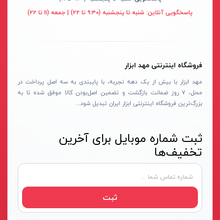
پایه سنگ سنباده
پرتو الکتریک - PARTO ELECTRIC
نارنجی-مشکی
پاسخگویی آنلاین:
شنبه تا پنجشنبه (۹:۳۰ تا ۲۲) | جمعه (۱۱ تا ۲۲)
برش و تراش دهنده
اینسایز - INSIZE
نارنجی-نقره ای
کف ساب و موزائیک ساب
جی تی - GT
زرد-مشکی
پشم زن
دنلکس - DANLEX
1176
فروشگاه اینترنتی مهد ابزار
موتور ویبراتور
اخوان الکتریک
طلایی
مهد ابزار با بیش از یک دهه تجربه، با پایبندی به سه اصل پرداخت در
فن برقی
میتوتویو- MITUTOYO
سبز-نقره ای
محل، ۷ روز ضمانت بازگشت و تضمین اصل‌بودن کالا موفق شده تا به
بزرگ‌ترین فروشگاه اینترنتی ابزار ایران تبدیل شود...
اینورتر جوشکاری
سوماک- SUMAKE
صورتی
دستگاه جوش CO2
هانیکو- HANICO
قهوه ای
ثبت شماره موبایل برای آخرین
جوش تیگ-آرگون
بوکی-BOKY
دودی
تخفیف‌ها
دستگاه برش
المکس- ELMAX
نارنجی - سفید
کابل جوشکاری
پوتیان- PUTIAN
آبی- مشکی- سفید
ترانس جوش
زد سی سی- ZCC
جنگلی
ثبت
سرپیک برشکاری
هیرو- HERO
قرمز- طوسی