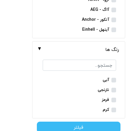
مینی فرز شارژی
آاگ - AEG
بکس شارژی
آنکور - Anchor
دریل نمونه برداری
آینهل - Einhell
بتن کن شارژی
ان ای سی - NEC
جارو شارژی
رنگ ها
ایران ترانس - Iran Trans
فارسی بر شارژی
بوش - Bosch
میخکوب شارژی
توسن - Tosan
فرز شارژی
جنیوس - Genius
آبی
اره شارژی
دیوالت - Dewalt
نارنجی
کمپرسور شارژی
رونیکس - Ronix
قرمز
کاپشن شارژی
ماکیتا - Makita
کرم
دوربین شارژی
متابو - Metabo
سبز
لوله بر شارژی
فیلتر
میلواکی - Milwaukee
زرد