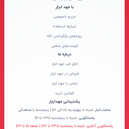
ابزار جانبی
با مهد ابزار
بدون دسته‌بندی
آروا - ARVA
حریم خصوصی
برندها
آاگ - AEG
شرایط استفاده
ابزار خانگی
آنکور - Anchor
رویه‌های بازگرداندن کالا
ابزار تراشکاری
آینهل - Einhell
فرصت‌های شغلی
الکترونیک و روشنایی
ان ای سی - NEC
درباره ما
رنگ ها
ابزار ساختمانی
ایران ترانس - Iran Trans
اتاق خبر مهد ابزار
لوازم جانبی خودرو
بوش - Bosch
فروش در مهد ابزار
علف زن نووا
توسن - Tosan
تماس با مهد ابزار
علف زن کنزاکس
جنیوس - Genius
آبی
قوانین خرید
بلک اسمیث-black smith
دیوالت - Dewalt
نارنجی
پشتیبانی مهدابزار
جک بطری بادی بیگ رد
رونیکس - Ronix
ساعت انبار:
شنبه تا چهارشنبه (۱۰ الی ۱۸) | پنجشنبه با هماهنگی
قرمز
پاسخگویی:
شنبه تا پنجشنبه (۹:۳۰ تا ۲۱)
جک بالابر چهار ستون بیگ رد
ماکیتا - Makita
کرم
پاسخگویی آنلاین:
شنبه تا پنجشنبه (۹:۳۰ تا ۲۲) | جمعه (۱۱ تا ۲۲)
دریل شارژی