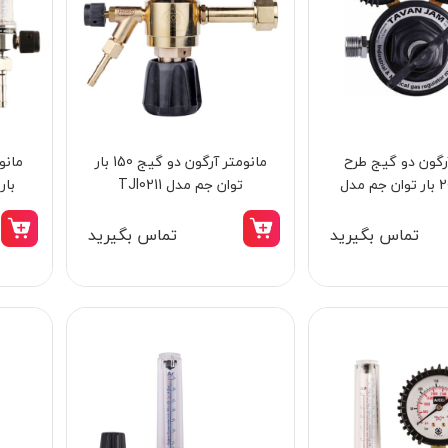
رگون دو گیج طرح
مانومتر آرگون دو گیج 150 بار
فک پرس پیچی لوله 20 میلی‌ متری شمس
ویکتور 200 بار توان جم مدل
توان جم مدل TJI0211
بار 
مدل 1-4021
712
TJI0201
تماس بگیرید
تماس بگیرید
1,150,000 تومان