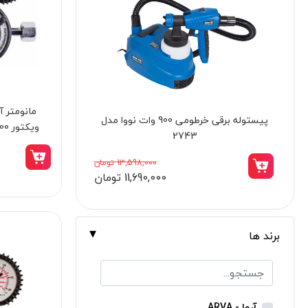
برندها
ابزار خانگی
ابزار تراشکاری
الکترونیک و روشنایی
مانومتر آ
ابزار ساختمانی
اره زنجیری بنزینی ۴۵ سانت کنزاکس مدل
لوازم جانبی خودرو
6246
علف زن نووا
32,998,000 تومان
28,040,000 تومان
علف زن کنزاکس
بلک اسمیث-black smith
جک بطری بادی بیگ رد
برند ها
جک بالابر چهار ستون بیگ رد
دریل شارژی
پیچ گوشتی شارژی
آروا - ARVA