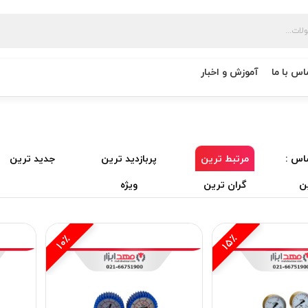
اس با ما
آموزش و اخبار
اس :
مرتبط ترین
پربازدید ترین
جدید ترین
ن
گران ترین
ویژه
15٪
10٪