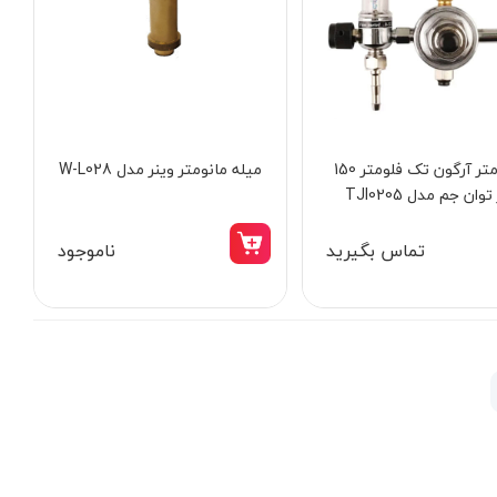
مانومتر آرگون تک فلومتر 150
میله مانومتر وینر مدل W-L028
توان جم مدل TJI0205
تماس بگیرید
ناموجود