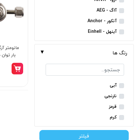
مینی فرز شارژی
آاگ - AEG
بکس شارژی
آنکور - Anchor
دریل نمونه برداری
آینهل - Einhell
بتن کن شارژی
ان ای سی - NEC
جارو شارژی
رنگ ها
ایران ترانس - Iran Trans
بار توان جم 
فارسی بر شارژی
بوش - Bosch
میخکوب شارژی
توسن - Tosan
فرز شارژی
جنیوس - Genius
آبی
اره شارژی
دیوالت - Dewalt
نارنجی
کمپرسور شارژی
رونیکس - Ronix
قرمز
کاپشن شارژی
ماکیتا - Makita
کرم
دوربین شارژی
متابو - Metabo
سبز
لوله بر شارژی
فیلتر
میلواکی - Milwaukee
زرد