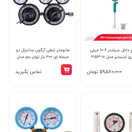
گیج داخل سیلندر 6-10 میلی
مانومتر خطی آرگون سانترال دو
 اینسایز مدل 10-2153
مرحله‌ ای 200 بار توان جم مدل
TJI0206
59,580,000 تومان
تماس بگیرید
12٪