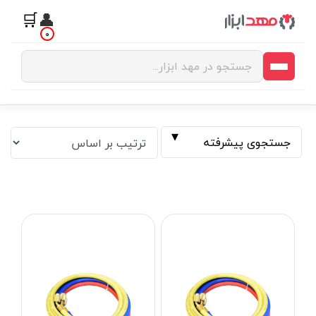
🛒
👤
0
جستجوی پیشرفته
فیلتر بر اساس قیمت