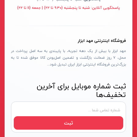
دسته هوا برش
لکا- LEKA
قرمز- مشکی- طوسی
پاسخگویی آنلاین:
شنبه تا پنجشنبه (۹:۳۰ تا ۲۲) | جمعه (۱۱ تا ۲۲)
ماسک جوشکاری
آکاد- ACCUD
بفش
سایر ابزار جوشکاری
اشتیل- STIHL
RGB
دستگاه های جوش لوله پلی اتیلن
شپخ- SCHEPPACH
طوسی روشن
فروشگاه اینترنتی مهد ابزار
کیت جوشکاری
تهران کیت- TEHRANKIT
سفید-آفتابی
مهد ابزار با بیش از یک دهه تجربه، با پایبندی به سه اصل پرداخت در
مهره کبریتی
راد الکتریک- RAD ELECTRIC
قرمز-آبی-سبز
محل، ۷ روز ضمانت بازگشت و تضمین اصل‌بودن کالا موفق شده تا به
دستگاه جوش الکتروفیوژن
تکنوتل- TECHNOTEL
مسی
بزرگ‌ترین فروشگاه اینترنتی ابزار ایران تبدیل شود...
سرپیک جوشکاری
ام تی- MT
هفت رنگ
ثبت شماره موبایل برای آخرین
خشک کن الکترود
الاندا- ELANDA
آفتابی
تخفیف‌ها
ربات جوش و برش
حارس-HARES
سفید یخی
میز برش
بلدن- BELDEN
سفید_آفتابی_انبه‌ای
لوازم ابزار تراشکاری
تیراژه -TIRAJEH
سبز-قرمز-مولتی نچرال-آبی
ثبت
جاروبرقی صنعتی
فردان الکتریک- FARDAN ELECTRIC
سفید-نچرال-آفتابی
تفنگ میخ کوب
کداک- KODAK