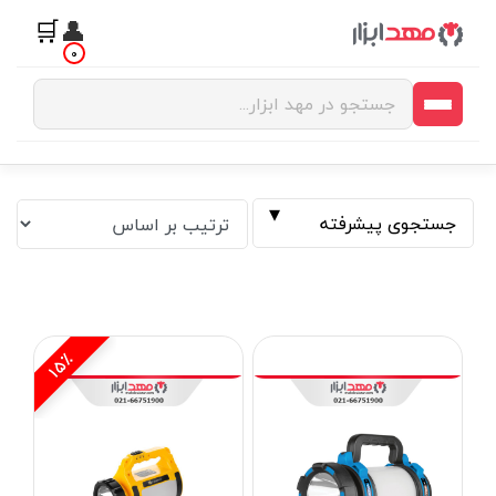
🛒
👤
0
جستجوی پیشرفته
15٪
فیلتر بر اساس قیمت