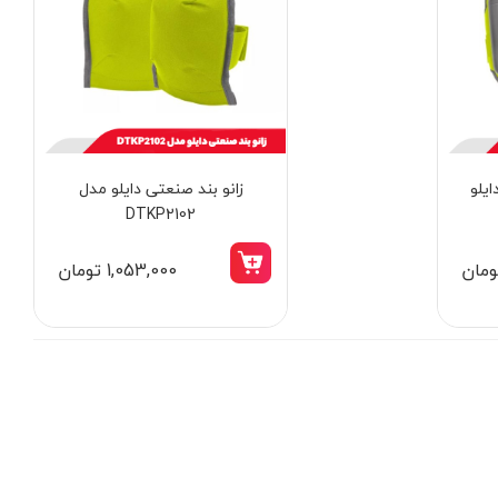
ایلو
زانو بند صنعتی دایلو مدل
DTKP2102
1,053,000 تومان
9٪