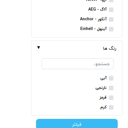
مینی فرز شارژی
آاگ - AEG
بکس شارژی
آنکور - Anchor
دریل نمونه برداری
آینهل - Einhell
بتن کن شارژی
ان ای سی - NEC
جارو شارژی
رنگ ها
ایران ترانس - Iran Trans
فارسی بر شارژی
بوش - Bosch
میخکوب شارژی
توسن - Tosan
فرز شارژی
جنیوس - Genius
آبی
اره شارژی
دیوالت - Dewalt
نارنجی
کمپرسور شارژی
رونیکس - Ronix
قرمز
کاپشن شارژی
ماکیتا - Makita
کرم
دوربین شارژی
متابو - Metabo
سبز
لوله بر شارژی
فیلتر
میلواکی - Milwaukee
زرد