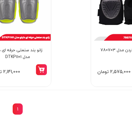
ن مدل 780703
زانو بند صنعتی حرفه ای د
مدل DTKP1101
2,575,000 تومان
2,141,000 تومان
1
10٪