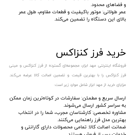
قهوه ای- مشکی
و فضاهای محدود.
دستگاه لوله بازکنی
نوراستار- NOURSTAR
متنوع
عمر طولانی: موتور باکیفیت و قطعات مقاوم، طول عمر
بالای این دستگاه را تضمین می‌کند.
موتور برق
پی ال- PL
چند رنگ
شلنگ ویبراتور
اوسیس- OASIS
زرد-قرمز
ماله موتوری
آسیمتو- ASIMETO
کرم-قرمز
خرید فرز کنزاکس
حدیده برقی
مکس-MAX
ابی
هویه برقی
نیرو الکتریک- NIROOELECTRIC
آبی-نارنجی
فروشگاه اینترنتی مهد ابزار، مجموعه‌ای گسترده از فرز کنزاکس و مینی
ست پنچرگیری
کی نت پلاس- K-NET PLUS
شفاف
فرز کنزاکس را با بهترین قیمت و تضمین اصالت کالا عرضه می‌کند.
گریس پمپ
فردان الکتریک- FARDAN ELECTRIC
آبی-قرمز
مزایای خرید از مهد ابزار شامل موارد زیر است:
گریس پمپ سطلی
ایران زمین- IRAN ZAMIN
خاکستری
ارسال سریع و مطمئن: سفارشات در کوتاه‌ترین زمان ممکن
گریس پمپ دستی
الیت- ALITE
زرد-قهوه ای
به سراسر کشور ارسال می‌شوند.
مشاوره تخصصی: کارشناسان مجرب، شما را در انتخاب
دستگاه صافکاری
ریفنگ- RIFENG
مسی
بهترین مدل فرز راهنمایی می‌کنند.
درجه باد
انگاره- ENGAREH
ضمانت اصالت کالا: تمامی محصولات دارای گارانتی و
جوش لوله سبز
لگرند- LEGRAND
خدمات پس از فروش هستند.