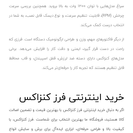
ساعت اندیکاتور
بایا-baya
سراغ مدل‌هایی با توان 1200 وات به بالا بروید. همچنین بررسی سرعت
شمارشگر دیجیتال
خراسان افشار نژاد-khorasan afshar nejad
چرخش (RPM)، قابلیت تنظیم سرعت، و نوع دیسک قابل نصب، به شما در
عمق سنج
سپهر - sepehr
انتخاب درست کمک می‌کند.
گونیا مرکب
میلاد- MILAD
از دیگر فاکتورهای مهم، وزن و طراحی ارگونومیک دستگاه است. فرزی که
گیج رزوه برونرو
واکو - vako
راحت در دست قرار گیرد، ایمنی و دقت کار را افزایش می‌دهد. برخی
نیروسنج
سیمکا نور - SIMKA NOOR
مدل‌های کنزاکس دارای دسته ضد لرزش، قفل اسپیندل، و قاب محافظ
بور گیج ( گیج سیلندر )
ولینگ-WULING
قابل تنظیم هستند که تجربه کار را حرفه‌ای‌تر می‌کند.
پرگار صنعتی
یونی ویو-uniview
ترازو دیجیتال
تایگ-Tayg
خرید اینترنتی فرز کنزاکس
دماسنج لیزری دیجیتال
مهر-MEHR
سختی سنج و پایه
ویوارکس-VIVAREX
اگر به دنبال خرید اینترنتی فرز کنزاکس با بهترین قیمت و تضمین اصالت
شیب سنج و زاویه سنج
پاور-POWER
کالا هستید، فروشگاه ما بهترین انتخاب برای شماست
.
فرز کنزاکس، با
عینک ذره بینی
نیوتن-Nioton
کیفیت بالا و طراحی حرفه‌ای، ابزاری ایده‌آل برای برش و سایش انواع