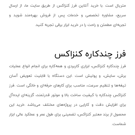
گونیا مویی و صنعتی
دلتا-Delta
متریال است
.
با خرید آنلاین فرز کنزاکس از طریق سایت ما، از ارسال
وی بلوک ( v block )
نیدر - NIDER
سریع، مشاوره تخصصی و خدمات پس از فروش بهره‌مند شوید و
پایه ساعت اندیکاتور
افشان طلوع
تجربه‌ای مطمئن و راحت را در خرید ابزار برقی تجربه کنید
.
تاکومتر ( دورسنج )
پرسام نور-parsam noor
تست کشش تسمه
آلتونا- ALTUNA
فرز چندکاره کنزاکس
دماسنج و رطوبت سنج
لایت- LIGHT
سیرکومتر ( قطرسنج )
رسانا اراک-RESANA ARAK
فرز چندکاره کنزاکس، ابزاری کاربردی و همه‌کاره برای انجام انواع عملیات
صفحه صافی
تیک - TIK
برش، سایش، و پولیش است
.
این دستگاه با قابلیت تعویض آسان
کولیس
بیگ رد- BIG RED
تیغه‌ها و تنظیم سرعت، مناسب برای کارهای حرفه‌ای و خانگی است
.
فرز
گیج بلوک
بتا-BETA
کنزاکس چندکاره با کیفیت ساخت بالا و موتور قدرتمند، گزینه‌ای ایده‌آل
میکروسکوپ
رویان-Royan
برای افزایش دقت و کارایی در پروژه‌های مختلف می‌باشد
.
خرید این
ارتفاع سنج
الکترو جوش-Electro welding
محصول از برند معتبر کنزاکس، تضمینی برای طول عمر و عملکرد عالی ابزار
زاویه سنج
ایزی پاور- EASY POWER
شماست
.
فیلر
ام ان سی- MNC