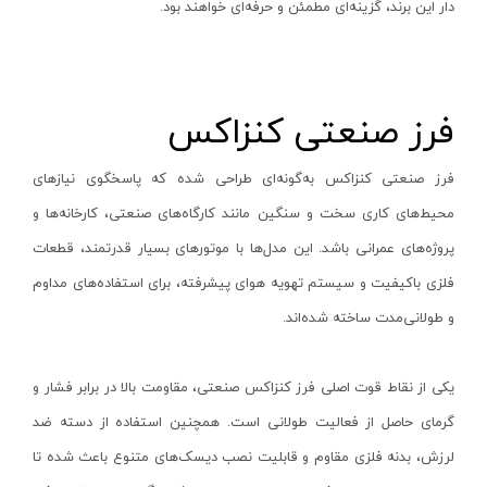
دار این برند، گزینه‌ای مطمئن و حرفه‌ای خواهند بود
.
رابط گیج
ام تی سی-MTC
رابط
هیتوچی- HITOCHI
آینه بازرسی
هوفر- HUFER
فرز صنعتی کنزاکس
ست گیج
تانوس-Tanos
پایه نگهدارنده
جکسون-JACKSON
فرز صنعتی کنزاکس به‌گونه‌ای طراحی شده که پاسخگوی نیازهای
غلظت‌ سنج
رامونا-RAMONA
محیط‌های کاری سخت و سنگین مانند کارگاه‌های صنعتی، کارخانه‌ها و
گیج مانومتر
پروژه‌های عمرانی باشد. این مدل‌ها با موتورهای بسیار قدرتمند، قطعات
آنزو- ANZO
فلزی باکیفیت و سیستم تهویه هوای پیشرفته، برای استفاده‌های مداوم
گیج سیم
کادکس-KADEX
و طولانی‌مدت ساخته شده‌اند
.
گیج زاویه‌ سنج
دی سی ای-DCE
انواع شابلون
پروتک- PROTEC
یکی از نقاط قوت اصلی فرز کنزاکس صنعتی، مقاومت بالا در برابر فشار و
غلظت‌سنج
الکتروژن- ELECTROJEN
گرمای حاصل از فعالیت طولانی است. همچنین استفاده از دسته ضد
صوت و صدا سنج
شفق-Scheppach
لرزش، بدنه فلزی مقاوم و قابلیت نصب دیسک‌های متنوع باعث شده تا
زبری سنج
صبا ترانس-saba trans