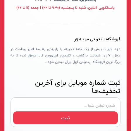
میکا-MICA
پاسخگویی آنلاین:
شنبه تا پنجشنبه (۹:۳۰ تا ۲۲) | جمعه (۱۱ تا ۲۲)
فرز انگشتی گلو کوتاه
یونیتی-UNI-T
فرز انگشتی گلو بلند
توان جم-TAVAN JAM
فرز انگشتی مینیاتوری
یال-YALE
فروشگاه اینترنتی مهد ابزار
شیارزن تک تیغ
سامسونگ-SAMSUNG
مهد ابزار با بیش از یک دهه تجربه، با پایبندی به سه اصل پرداخت در
شیارزن دو تیغ
نجم-NAJM
محل، ۷ روز ضمانت بازگشت و تضمین اصل‌بودن کالا موفق شده تا به
بکس برقی
تایگر هد-TIGER HEAD
بزرگ‌ترین فروشگاه اینترنتی ابزار ایران تبدیل شود...
پیچ گوشتی برقی
فرود-FREUD
پولیش زن برقی
کارناوال-KARNAVAL
ثبت شماره موبایل برای آخرین
تخفیف‌ها
سنگ رومیزی
فورس-FORCE
بتن ساب‌ها
مگا-Mega
کف ساب و موزائیک ساب
نورشید-Norshid
ثبت
بلوور/دمنده
هسیس-Hasis
سشوار صنعتی
لاین-Line