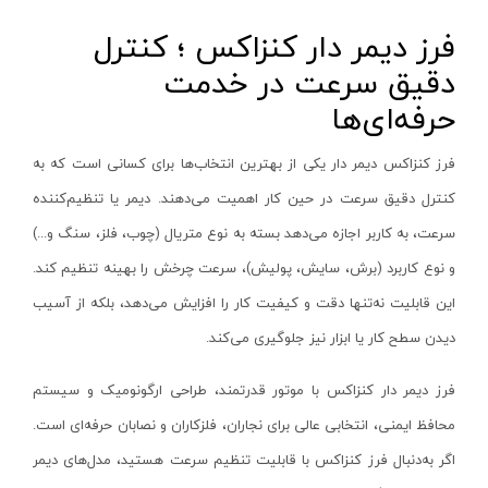
شعاع سنج
فرز دیمر دار کنزاکس ؛ کنترل
آیسان- AYSAN
متر دستی
دقیق سرعت در خدمت
بی ال ان_BLN
حرفه‌ای‌ها
تراز صنعتی
رها-RAHA
تب سنج
نوین لایت-novin light
فرز کنزاکس دیمر دار یکی از بهترین انتخاب‌ها برای کسانی است که به
فورک
هوفر-Hoffer
کنترل دقیق سرعت در حین کار اهمیت می‌دهند. دیمر یا تنظیم‌کننده
کلمپ
اطلس-ATLAS
سرعت، به کاربر اجازه می‌دهد بسته به نوع متریال (چوب، فلز، سنگ و...)
مولتی متر
آر اس کو- RSCO
و نوع کاربرد (برش، سایش، پولیش)، سرعت چرخش را بهینه تنظیم کند.
میز صفحه صافی
اورانوس- URANUS
این قابلیت نه‌تنها دقت و کیفیت کار را افزایش می‌دهد، بلکه از آسیب
پین گیج
کرمان کابل رادین-kerman Kabul Radin
دیدن سطح کار یا ابزار نیز جلوگیری می‌کند
.
ردیاب
زینو- ZINO
فرز دیمر دار کنزاکس با موتور قدرتمند، طراحی ارگونومیک و سیستم
آمپرمتر
دکو-DECO
محافظ ایمنی، انتخابی عالی برای نجاران، فلزکاران و نصابان حرفه‌ای است.
ترمومتر
کات تولز- KAT TOOLS
اگر به‌دنبال فرز کنزاکس با قابلیت تنظیم سرعت هستید، مدل‌های دیمر
چاک لاین
دی دبلیو تی- DWT