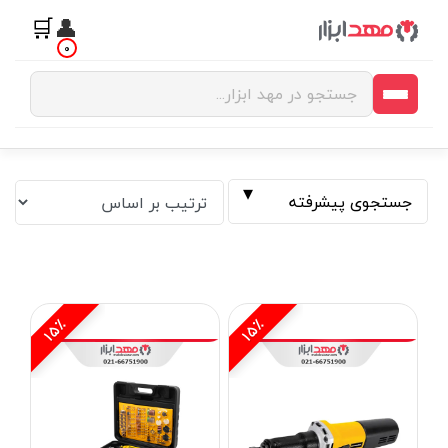
🛒
👤
0
جستجوی پیشرفته
15٪
15٪
فیلتر بر اساس قیمت