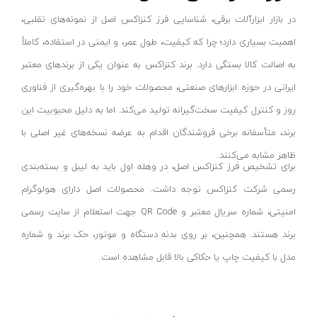
هویه گازی
ای لایت- ALITE
در بازار ابزارآلات برقی، شناسایی فرز کنزاکس اصل از نمونه‌های تقلبی،
قطعه شور
مرکان- MERKAN
اهمیت بسیاری دارد؛ چرا که کیفیت، طول عمر، و ایمنی در استفاده، کاملاً
سندان صافکاری
ملک الکتریک پارس- MALEK ELECTRIC
به اصالت کالا بستگی دارد. برند کنزاکس به عنوان یکی از برندهای معتبر
دستگاه سوراخ کن
آمیسا- AMISA
ایرانی در حوزه ابزارهای صنعتی، محصولات خود را با بهره‌گیری از فناوری
دستگاه تسمه کش
روز و کنترل کیفیت سخت‌گیرانه تولید می‌کند. اما به دلیل محبوبیت این
مارکه- MARKEH
برند، متأسفانه برخی فروشندگان اقدام به عرضه نسخه‌های غیر اصلی با
ماشین‌آلات درب و پنجره upvc
گوانگلو- GUANGLU
ظاهر مشابه می‌کنند.
پولی کش و بلبرینگ کش
وندا- VANDA
برای تشخیص فرز کنزاکس اصل، در وهله اول باید به لیبل و بسته‌بندی
قاپک (شیشه گیر)
لدمن- LEDMAN
رسمی شرکت کنزاکس توجه داشت. محصولات اصل دارای هولوگرام
ابزار برش کاشی و سرامیک
ایمکس
امنیتی، شماره سریال معتبر و QR Code جهت استعلام از سایت رسمی
میز صلیبی-سینوسی
بکس - BEX
برند هستند. همچنین، بر روی بدنه دستگاه و موتور، حک برند و شماره
تراز لیزری
پی جی تی
مدل با کیفیت چاپ یا حکاکی بالا قابل مشاهده است.
متر لیزری
نیرو کابل زاگرس - Zagros cable power
تراز دستی
میرا - Mira