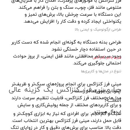
فرز کنزاکس با موتورهای پرقدرت، امکان کار با متریال‌های
دسته هوا برش
لکا- LEKA
قرمز- مشکی- طوسی
متنوعی مانند فلز، چوب، سنگ و بتن را فراهم می‌کند.
ماسک جوشکاری
آکاد- ACCUD
بفش
این دستگاه با سرعت چرخش بالا، برش‌های تمیز و
یکنواختی ایجاد کرده و دقت کار را افزایش می‌دهد.
سایر ابزار جوشکاری
اشتیل- STIHL
RGB
طراحی ارگونومیک و ایمنی بالا
دستگاه های جوش لوله پلی اتیلن
شپخ- SCHEPPACH
طوسی روشن
کیت جوشکاری
تهران کیت- TEHRANKIT
طراحی بدنه دستگاه به گونه‌ای انجام شده که دست کاربر
سفید-آفتابی
در حین استفاده دچار خستگی نشود.
مهره کبریتی
راد الکتریک- RAD ELECTRIC
قرمز-آبی-سبز
وجود سیستم محافظتی مانند قفل ایمنی، از بروز حوادث
خرید بالابر کنزاکس
دستگاه جوش الکتروفیوژن
تکنوتل- TECHNOTEL
مسی
احتمالی جلوگیری می‌کند.
سرپیک جوشکاری
ام تی- MT
هفت رنگ
تنوع در مدل‌ها و کاربری‌ها
خشک کن الکترود
الاندا- ELANDA
آفتابی
مینی فرز کنزاکس برای انجام پروژه‌های سبک‌تر و ظریف‌تر
چرا مینی فرز کنزاکس یک گزینه عالی
ربات جوش و برش
انتخابی فوق‌العاده است.
حارس-HARES
سفید یخی
است؟
مدل‌های مختلف فرز کنزاکس، قابلیت تنظیم سرعت دارند
میز برش
بلدن- BELDEN
سفید_آفتابی_انبه‌ای
و برای کاربردهای مختلف از جمله پولیش‌کاری و سایش
لوازم ابزار تراشکاری
تیراژه -TIRAJEH
سبز-قرمز-مولتی نچرال-آبی
ایده‌آل هستند.
سبک و کم‌حجم: برای افرادی که نیاز به ابزاری کوچک‌تر و
جاروبرقی صنعتی
قابل حمل دارند، مینی فرز کنزاکس بهترین انتخاب است.
فردان الکتریک- FARDAN ELECTRIC
سفید-نچرال-آفتابی
دقت بالا: مناسب برای برش‌های دقیق و کار در زوایای تنگ
تفنگ میخ کوب
کداک- KODAK