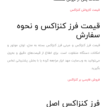
تینر
کینگ سو- KINGSO
قیمت کارواش کنزاکس
اورینگ تست لوله
آریا- ARYA
قیمت فرز کنزاکس و نحوه
دستگاه های هیدرواستاتیک
ام وی سی- MVC
انواع دستگاه پمپ
ام تی- MT
سفارش
ابزار مکانیکی و تعمیرگاهی
آسیا-ASYA
قیمت فرز کنزاکس و مینی فرز کنزاکس بسته به مدل، توان موتور و
اتو لوله سبز
سولونیکس- SOLONIX
امکانات دستگاه متفاوت است. برای اطلاع از قیمت‌های دقیق و به‌روز،
ساکشن روغن
بیلیان- BAILIAN
می‌توانید به وب‌سایت مهد ابزار مراجعه کرده یا با بخش پشتیبانی تماس
برانکارد تعمیرگاهی
سی ان سی- CNC
بگیرید.
زمین شوی
دیپلمات- DEPLOMAT
بخارشوی
کاربیست-KARBIST
فروش فارسی بر کنزاکس
استاپر لوله
جی آر- GR
گیج فشار
دی تک- DTEC
فرز کنزاکس اصل
درجه تست لوله
نارکن- NARKEN