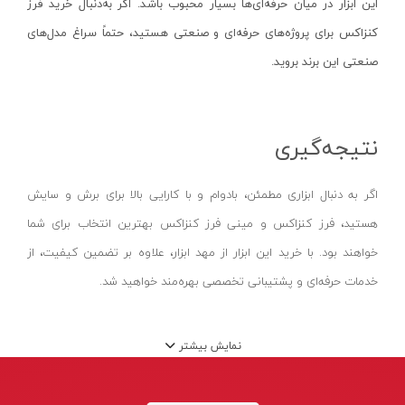
این ابزار در میان حرفه‌ای‌ها بسیار محبوب باشد. اگر به‌دنبال خرید فرز
کورنومتر دیجیتال
کارچر-KARCHER
کنزاکس برای پروژه‌های حرفه‌ای و صنعتی هستید، حتماً سراغ مدل‌های
آب تراز
لیان لایت-LIAN LIGHT
صنعتی این برند بروید
.
باسکول
تاپ تول-TOPTUL
هد میکرومتر
ماه رخ-MOON RISE
گیج توپی
نتیجه‌گیری
رپتور - RAPTOR
ذره بین
گلدن گیت- GOLDEN GATE
اگر به دنبال ابزاری مطمئن، بادوام و با کارایی بالا برای برش و سایش
کیت زیر کاری
اکستروم-axtrom
هستید، فرز کنزاکس و مینی فرز کنزاکس بهترین انتخاب برای شما
مماس یاب
آپکس-APPEX
خواهند بود. با خرید این ابزار از مهد ابزار، علاوه بر تضمین کیفیت، از
پایه ضخامت سنج
تیوان-TIVAN
خدمات حرفه‌ای و پشتیبانی تخصصی بهره‌مند خواهید شد.
گیج مخروطی
دینا-DINA
پراپ
آبتین-ABTIN
نمایش بیشتر
نشانگر دیجیتال
پارس شعاع توس-pars shua tus
لوکس‌متر و نورسنج
مسترتولز-MASTER TOOLS