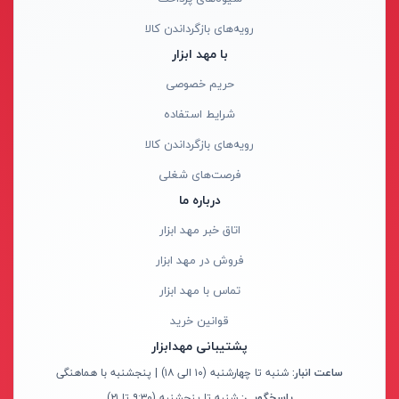
دریل بتن کن ۵ شیار
عمارت-EMARAT
رویه‌های بازگرداندن کالا
چکش تخریب
زیمبرگ-ZIMBERG
با مهد ابزار
دریل بتن کن ۴ شیار
فمی-FEMI
حریم خصوصی
مینی فرز
روتوکس-ROTOX
شرایط استفاده
فرز آهنگری
اس تی ای-STA
رویه‌های بازگرداندن کالا
فرز سنگبری
هاردکس-HARDEX
فرصت‌های شغلی
انواع فرز انگشتی
دوو-DAEWOO
درباره ما
فرز همه کاره
اتنسی-OTENCI
اتاق خبر مهد ابزار
اره بتن بر
ویتال-VITAL
فروش در مهد ابزار
فرز بیسکویتی
SHARAN
تماس با مهد ابزار
فرز قلمی
واستر-VASTER
قوانین خرید
لوازم جانبی فرز مینیاتوری
رد هیت-RED HIT
پشتیبانی مهدابزار
فرز نووا
آما-AMA
ساعت انبار:
شنبه تا چهارشنبه (۱۰ الی ۱۸) | پنجشنبه با هماهنگی
فرز کنزاکس
پاسخگویی:
شنبه تا پنجشنبه (۹:۳۰ تا ۲۱)