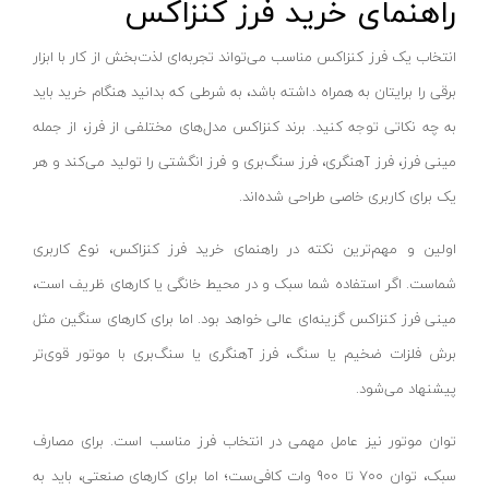
راهنمای خرید فرز کنزاکس
بادسنج
پاکسال - PAKSAL
پایه میکرومتر
اس پی _ SP
انتخاب یک فرز کنزاکس مناسب می‌تواند تجربه‌ای لذت‌بخش از کار با ابزار
چرخ متر
وینر_WINNER
برقی را برایتان به همراه داشته باشد، به شرطی که بدانید هنگام خرید باید
رفرنس یاب
به چه نکاتی توجه کنید. برند کنزاکس مدل‌های مختلفی از فرز، از جمله
ایران گرولایت - Iran Growlight
مینی فرز، فرز آهنگری، فرز سنگ‌بری و فرز انگشتی را تولید می‌کند و هر
شابلون اندازه گیری
گلدن گیت-GODEN-GATE
یک برای کاربری خاصی طراحی شده‌اند.
ضخامت سنج
سنس-SENS
گوشه یاب و مرکز یاب
تسلا-Tesla
اولین و مهم‌ترین نکته در راهنمای خرید فرز کنزاکس، نوع کاربری
گیج جوشکاری
شیوا امواج-Shivaamvaj
شماست. اگر استفاده شما سبک و در محیط خانگی یا کارهای ظریف است،
میکرومتر
میکرو مکس-Micro max
مینی فرز کنزاکس گزینه‌ای عالی خواهد بود. اما برای کارهای سنگین مثل
بروسکوپ ( آندوسکوپ )
دورمن اسمیت-Dorman smit
برش فلزات ضخیم یا سنگ، فرز آهنگری یا سنگ‌بری با موتور قوی‌تر
پایه و متعلقات
شمس- SHAMS
پیشنهاد می‌شود.
تراز لیزری
کامفورت-COMFORT
توان موتور نیز عامل مهمی در انتخاب فرز مناسب است. برای مصارف
خط کش
سیماران-SIMARAN
سبک، توان 700 تا 900 وات کافی‌ست؛ اما برای کارهای صنعتی، باید به