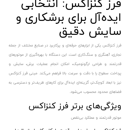
فرز کنزاکس: انتخابی
پایه سنگ سنباده
پرتو الکتریک - PARTO ELECTRIC
نارنجی-مشکی
ایده‌آل برای برشکاری و
برش و تراش دهنده
اینسایز - INSIZE
نارنجی-نقره ای
کف ساب و موزائیک ساب
جی تی - GT
زرد-مشکی
سایش دقیق
پشم زن
دنلکس - DANLEX
1176
موتور ویبراتور
اخوان الکتریک
طلایی
فرز کنزاکس یکی از ابزارهای حرفه‌ای و پرکاربرد در صنایع مختلف از جمله
فن برقی
میتوتویو- MITUTOYO
سبز-نقره ای
نجاری، آهنگری و سنگ‌کاری است. این دستگاه با بهره‌گیری از موتورهای
اینورتر جوشکاری
سوماک- SUMAKE
صورتی
قدرتمند و طراحی ارگونومیک، امکان انجام عملیات برش، سایش و
دستگاه جوش CO2
هانیکو- HANICO
قهوه ای
پرداخت سطوح را با دقت و سرعت بالا فراهم می‌کند. مینی فرز کنزاکس
جوش تیگ-آرگون
بوکی-BOKY
نیز با ابعاد کوچک‌تر، گزینه‌ای ایده‌آل برای کارهای ظریف‌تر و دسترسی به
دودی
دستگاه برش
فضاهای محدود محسوب می‌شود.
المکس- ELMAX
نارنجی - سفید
کابل جوشکاری
پوتیان- PUTIAN
ویژگی‌های برتر فرز کنزاکس
آبی- مشکی- سفید
ترانس جوش
زد سی سی- ZCC
جنگلی
موتور قدرتمند و عملکرد بی‌نقص
سرپیک برشکاری
هیرو- HERO
قرمز- طوسی